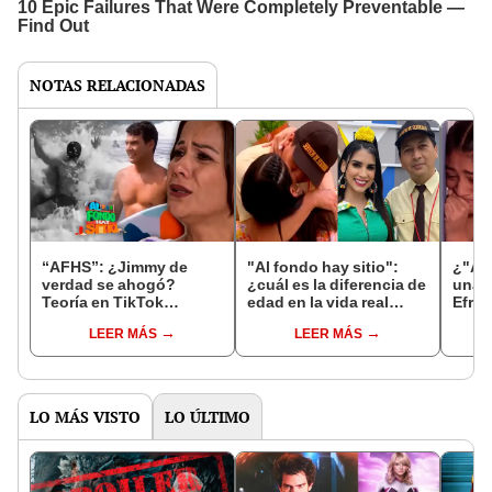
NOTAS RELACIONADAS
“AFHS”: ¿Jimmy de
"Al fondo hay sitio":
¿"Al 
verdad se ahogó?
¿cuál es la diferencia de
una 
Teoría en TikTok
edad en la vida real
Efraí
explicaría cómo estaría
entre 'Félix Panduro' y
Prod
LEER MÁS
LEER MÁS
vivo
'Zulimar'?
sobre
LO MÁS VISTO
LO ÚLTIMO