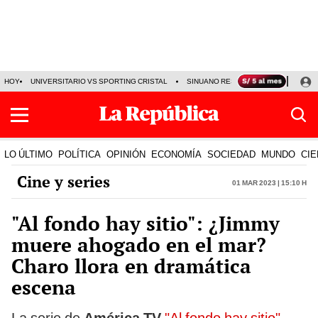
HOY
UNIVERSITARIO VS SPORTING CRISTAL
SINUANO RESULTADOS HOY
CA
LO ÚLTIMO
POLÍTICA
OPINIÓN
ECONOMÍA
SOCIEDAD
MUNDO
CIE
Cine y series
01 Mar 2023 | 15:10 h
"Al fondo hay sitio": ¿Jimmy
muere ahogado en el mar?
Charo llora en dramática
escena