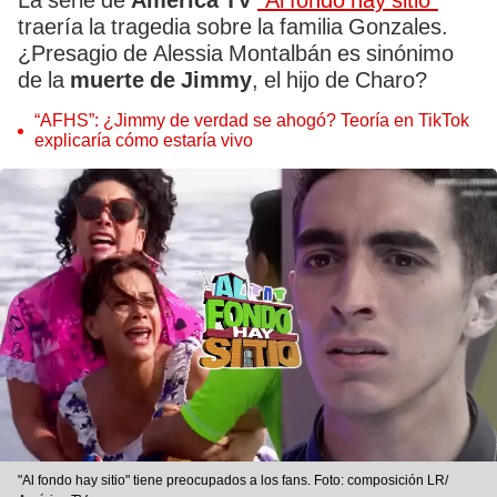
La serie de
América TV
"Al fondo hay sitio"
traería la tragedia sobre la familia Gonzales.
¿Presagio de Alessia Montalbán es sinónimo
de la
muerte de Jimmy
, el hijo de Charo?
“AFHS”: ¿Jimmy de verdad se ahogó? Teoría en TikTok
explicaría cómo estaría vivo
"Al fondo hay sitio" tiene preocupados a los fans. Foto: composición LR/