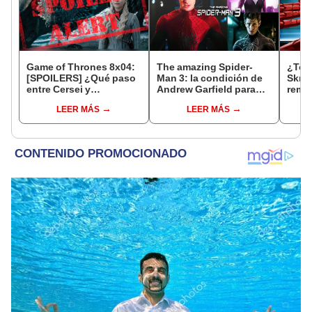
Game of Thrones 8x04:
The amazing Spider-
¿Ton
[SPOILERS] ¿Qué paso
Man 3: la condición de
Skrul
entre Cersei y
Andrew Garfield para
remp
Daenerys?
hacer la película
LEER MÁS
LEER MÁS