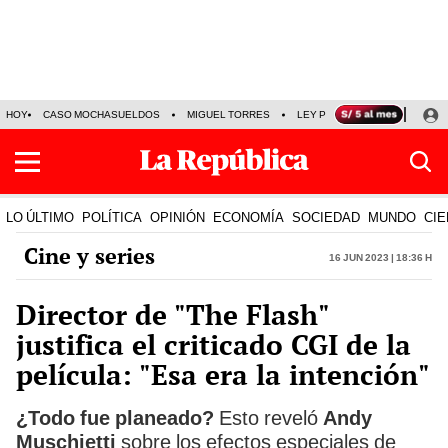
HOY
CASO MOCHASUELDOS
MIGUEL TORRES
LEY PULPÍN
PRECIO DEL
LO ÚLTIMO
POLÍTICA
OPINIÓN
ECONOMÍA
SOCIEDAD
MUNDO
CIE
Cine y series
16 Jun 2023 | 18:36 h
Director de "The Flash"
justifica el criticado CGI de la
película: "Esa era la intención"
¿Todo fue planeado?
Esto reveló
Andy
Muschietti
sobre los efectos especiales de