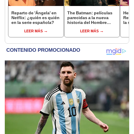
Reparto de 'Ángela' en
The Batman: películas
Hered
Netflix: ¿quién es quién
parecidas a la nueva
Reina
en la serie española?
historia del Hombre
la se
Murciélago
subtí
LEER MÁS
LEER MÁS