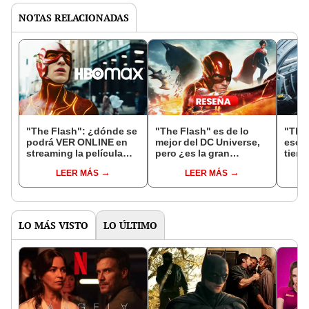
NOTAS RELACIONADAS
"The Flash": ¿dónde se
"The Flash" es de lo
"The
podrá VER ONLINE en
mejor del DC Universe,
esce
streaming la película
pero ¿es la gran
tiene
con Ezra Miller?
promesa que nos
del 
LEER MÁS
LEER MÁS
hicieron?
LO MÁS VISTO
LO ÚLTIMO