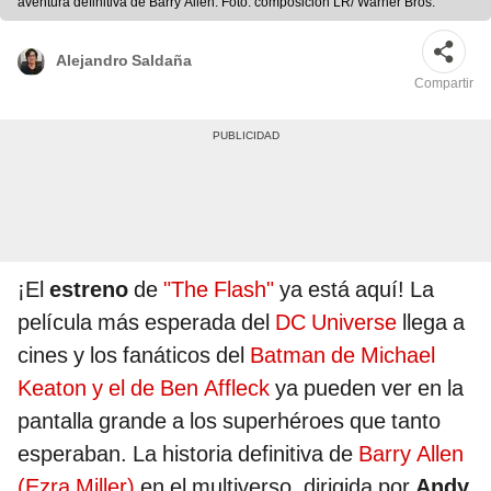
aventura definitiva de Barry Allen. Foto: composición LR/ Warner Bros.
Alejandro Saldaña
Compartir
¡El
estreno
de
"The Flash"
ya está aquí! La
película más esperada del
DC Universe
llega a
cines y los fanáticos del
Batman de Michael
Keaton y el de Ben Affleck
ya pueden ver en la
pantalla grande a los superhéroes que tanto
esperaban. La historia definitiva de
Barry Allen
(Ezra Miller)
en el multiverso, dirigida por
Andy