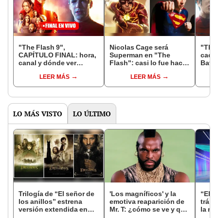
"The Flash 9",
Nicolas Cage será
"The 
CAPÍTULO FINAL: hora,
Superman en "The
caos 
canal y dónde ver
Flash": casi lo fue hace
BatKe
ONLINE la serie con
25 años y al fin brillará
en tra
LEER MÁS
LEER MÁS
Grant Austin
en DC
"Vol
LO MÁS VISTO
LO ÚLTIMO
Trilogía de “El señor de
'Los magníficos' y la
“El G
los anillos” estrena
emotiva reaparición de
tráil
versión extendida en
Mr. T: ¿cómo se ve y qué
la nu
HBO Max: ¡más de 10
le pasó a 41 años de la
secu