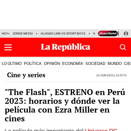
HOY
JORGE MESSI
ALIANZA LIMA VS SPORT BOYS
KENJI FUJIMORI
PRE
LO ÚLTIMO
POLÍTICA
OPINIÓN
ECONOMÍA
SOCIEDAD
MUNDO
CIE
Cine y series
14 Jun 2023 | 14:57 h
"The Flash", ESTRENO en Perú
2023: horarios y dónde ver la
película con Ezra Miller en
cines