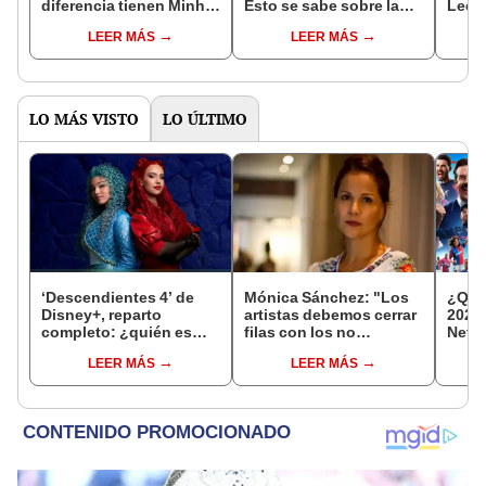
diferencia tienen Minho
Esto se sabe sobre la
Lee 
y la protagonista en la
segunda temporada de
Kim t
LEER MÁS
LEER MÁS
vida real?
la serie
apell
LO MÁS VISTO
LO ÚLTIMO
‘Descendientes 4’ de
Mónica Sánchez: "Los
¿Qué
Disney+, reparto
artistas debemos cerrar
2026
completo: ¿quién es
filas con los no
Netfl
quién en la película
negociables, uno de
Prime
LEER MÁS
LEER MÁS
basada en magia y
ellos es la libertad"
aventuras?