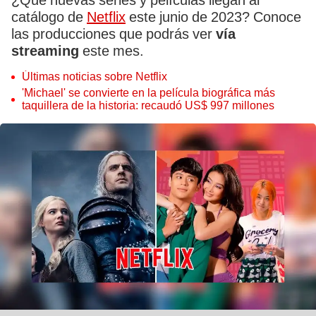
¿Qué nuevas series y películas llegan al
catálogo de
Netflix
este junio de 2023? Conoce
las producciones que podrás ver
vía
streaming
este mes.
Últimas noticias sobre Netflix
'Michael' se convierte en la película biográfica más
taquillera de la historia: recaudó US$ 997 millones