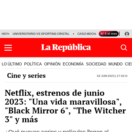
HOY
UNIVERSITARIO VS SPORTING CRISTAL
CASO MOCHASUELDOS
MIGUEL
LO ÚLTIMO
POLÍTICA
OPINIÓN
ECONOMÍA
SOCIEDAD
MUNDO
CIE
Cine y series
02 Jun 2023 | 17:02 h
Netflix, estrenos de junio
2023: "Una vida maravillosa",
"Black Mirror 6", "The Witcher
3" y más