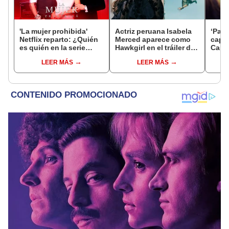
'La mujer prohibida'
Actriz peruana Isabela
‘Pasi
Netflix reparto: ¿Quién
Merced aparece como
capít
es quién en la serie
Hawkgirl en el tráiler de
Carac
colombiana
‘Superman’, la película
y dó
LEER MÁS
LEER MÁS
protagonizada por
más esperada de 2025
GRAT
Valerie Domínguez?