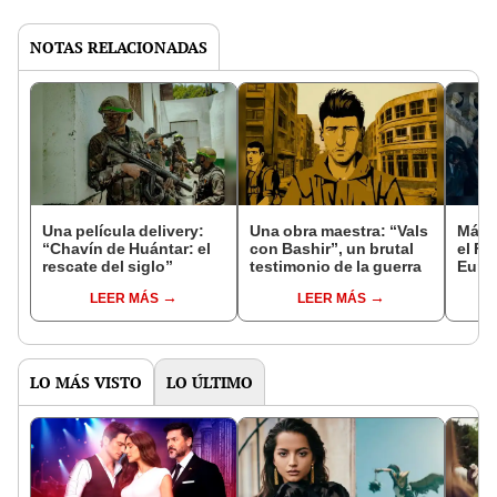
NOTAS RELACIONADAS
Una película delivery:
Una obra maestra: “Vals
Más d
“Chavín de Huántar: el
con Bashir”, un brutal
el Fe
rescate del siglo”
testimonio de la guerra
Euro
LEER MÁS
LEER MÁS
LO MÁS VISTO
LO ÚLTIMO