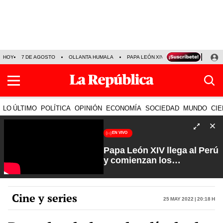
HOY
7 DE AGOSTO
OLLANTA HUMALA
PAPA LEÓN XIV
NALDY SALDAÑA
LO ÚLTIMO
POLÍTICA
OPINIÓN
ECONOMÍA
SOCIEDAD
MUNDO
CIE
EN VIVO
Papa León XIV llega al Perú
y comienzan los
preparativos | Que No Se
Te Olvide con Carlos
Cornejo
Cine y series
25 May 2022 | 20:18 h