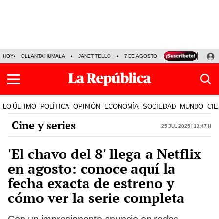
HOY
OLLANTA HUMALA
JANET TELLO
7 DE AGOSTO
TINKA RESULTADOS
LO ÚLTIMO
POLÍTICA
OPINIÓN
ECONOMÍA
SOCIEDAD
MUNDO
CIE
Cine y series
25 Jul 2025 | 13:47 h
'El chavo del 8' llega a Netflix
en agosto: conoce aquí la
fecha exacta de estreno y
cómo ver la serie completa