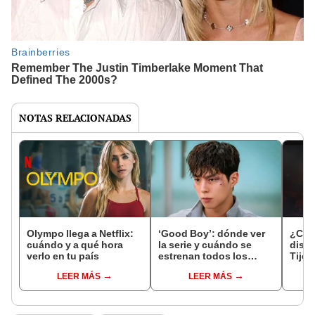
NOTAS RELACIONADAS
Olympo llega a Netflix:
‘Good Boy’: dónde ver
¿Cuá
cuándo y a qué hora
la serie y cuándo se
dispo
verlo en tu país
estrenan todos los
Tijer
episodios
Aquí 
LEER MÁS
LEER MÁS
estr