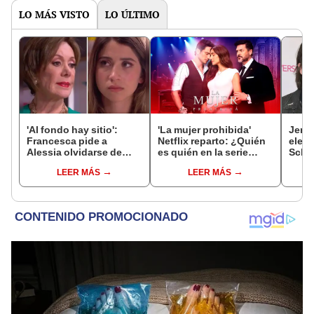
LO MÁS VISTO
LO ÚLTIMO
'Al fondo hay sitio':
'La mujer prohibida'
Jerry
Francesca pide a
Netflix reparto: ¿Quién
elenc
Alessia olvidarse de
es quién en la serie
Schne
Jimmy y disfrutar
colombiana
brin
LEER MÁS
LEER MÁS
premios del Francesca's
protagonizada por
Valerie Domínguez?