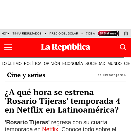
HOY
TINKA RESULTADOS
PRECIO DEL DÓLAR
7 DE AGOSTO
OLLANTA H
LO ÚLTIMO
POLÍTICA
OPINIÓN
ECONOMÍA
SOCIEDAD
MUNDO
CIE
Cine y series
19 Jun 2025 | 8:51 h
¿A qué hora se estrena
'Rosario Tijeras' temporada 4
en Netflix en Latinoamérica?
'Rosario Tijeras'
regresa con su cuarta
temporada en
Netflix
. Conoce todo sobre el