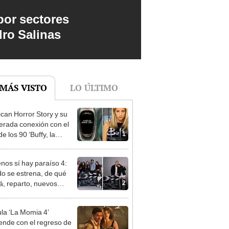
por sectores
dro Salinas
 MÁS VISTO
LO ÚLTIMO
can Horror Story y su
erada conexión con el
1
de los 90 ‘Buffy, la
ampiros’
enos sí hay paraíso 4:
o se estrena, de qué
2
rá, reparto, nuevos
najes y todo sobre la
 temporada de la serie
ula ‘La Momia 4’
elemundo
ende con el regreso de