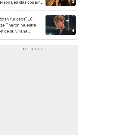
3
ersonajes clásicos junto
ndan Fraser y Rachel
z
dos y furiosos” 10:
ize Theron muestra
4
n de su villana
vada