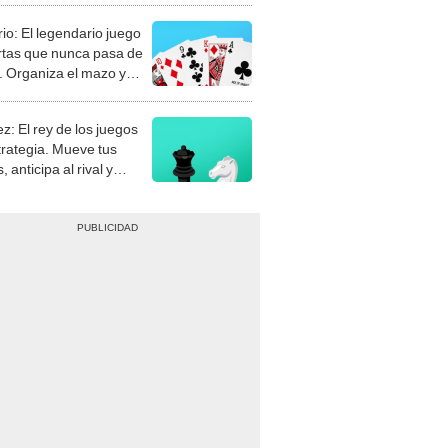
rio: El legendario juego
rtas que nunca pasa de
 Organiza el mazo y
stra tu habilidad.
z: El rey de los juegos
trategia. Mueve tus
, anticipa al rival y
gue el jaque mate.