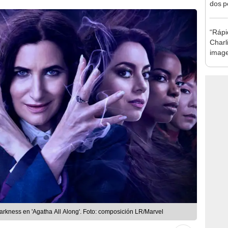
dos p
a Bre
Weis
“Rápi
Charl
image
reno
arkness en 'Agatha All Along'. Foto: composición LR/Marvel