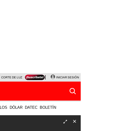
CORTE DE LUZ
VIERNES 7 DE AGOSTO
INICIAR SESIÓN
ALBERTO BENAVIDES
NALDY SALD
LOS
DÓLAR
DATEC
BOLETÍN