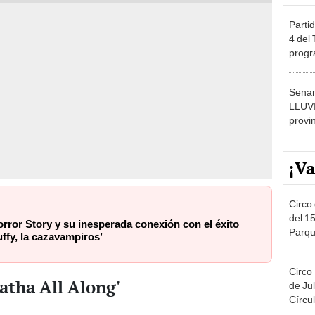
Partid
4 del
progr
dónde
Senam
LLUV
provi
¡Va
Circo 
del 15
rror Story y su inesperada conexión con el éxito
Parqu
uffy, la cazavampiros’
Migue
Circo
gatha All Along'
de Jul
Círcul