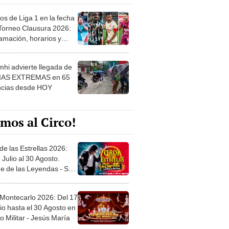
os de Liga 1 en la fecha
 Torneo Clausura 2026:
amación, horarios y
 ver
hi advierte llegada de
IAS EXTREMAS en 65
ncias desde HOY
mos al Circo!
de las Estrellas 2026:
 Julio al 30 Agosto.
e de las Leyendas - San
l
 Montecarlo 2026: Del 17
io hasta el 30 Agosto en
o Militar - Jesús María