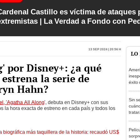
Cardenal Castillo es víctima de ataques 
extremistas | La Verdad a Fondo con Pe
13 Sep 2024 | 20:56 h
LO
g' por Disney+: ¿a qué
Ameri
estrena la serie de
inesp
éxito 
ryn Hahn?
cazav
Sin s
l, 'Agatha All Along
', debuta en Disney+ con sus
cuánd
s la hora exacta de estreno en cada país y todos los
trata
perso
nueva
Pelíc
en T
la biográfica más taquillera de la historia: recaudó US$
sorpr