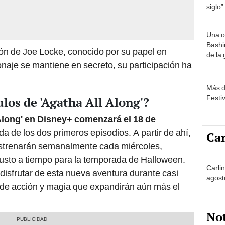
siglo”
Una o
Bashir
ción de Joe Locke, conocido por su papel en
de la
naje se mantiene en secreto, su participación ha
Más d
Festi
ulos de 'Agatha All Along'?
Along' en Disney+ comenzará el 18 de
ada de los dos primeros episodios. A partir de ahí,
Car
 estrenarán semanalmente cada miércoles,
justo a tiempo para la temporada de Halloween.
Carlin
disfrutar de esta nueva aventura durante casi
agost
 de acción y magia que expandirán aún más el
No