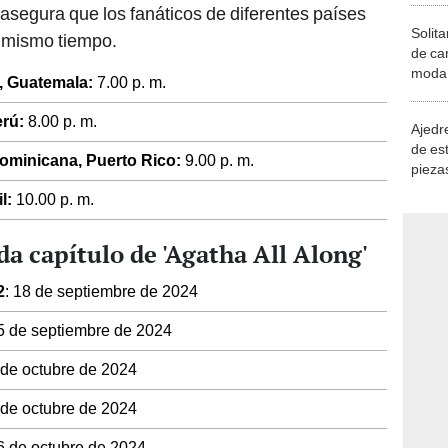
n asegura que los fanáticos de diferentes países
Solita
l mismo tiempo.
de ca
moda.
r, Guatemala:
7.00 p. m.
demue
rú:
8.00 p. m.
Ajedre
de es
Dominicana, Puerto Rico:
9.00 p. m.
piezas
consi
l:
10.00 p. m.
da capítulo de 'Agatha All Along'
2
: 18 de septiembre de 2024
25 de septiembre de 2024
2 de octubre de 2024
9 de octubre de 2024
16 de octubre de 2024