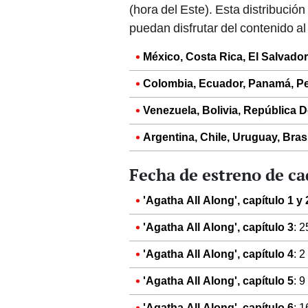
(hora del Este). Esta distribució
puedan disfrutar del contenido a
México, Costa Rica, El Salvado
Colombia, Ecuador, Panamá, Pe
Venezuela, Bolivia, República 
Argentina, Chile, Uruguay, Brasi
Fecha de estreno de ca
'Agatha All Along', capítulo 1 y 
'Agatha All Along', capítulo 3
: 
'Agatha All Along',
capítulo 4
: 
'Agatha All Along',
capítulo 5
: 
'Agatha All Along',
capítulo 6
: 