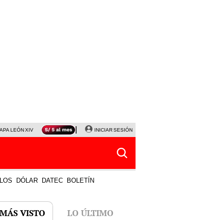
APA LEÓN XIV
NALDY SALDAÑA
INICIAR SESIÓN
LA BELLA LUZ
MAGALY MEDINA
HORÓS
LOS
DÓLAR
DATEC
BOLETÍN
 MÁS VISTO
LO ÚLTIMO