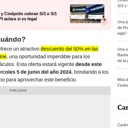
S/3 o
web? 
 Cinépolis cobran S/3 o S/1
legal
aclara si es legal
Una p
de Huá
siglo”
 cuándo?
rece un atractivo
descuento del 50% en las
Una o
Bashir
ine
, una oportunidad imperdible para los
de la
culos. Esta oferta estará vigente
desde este
rcoles 5 de junio del año 2024
, brindando a los
po para aprovechar este beneficio.
Más d
Festi
Car
Carli