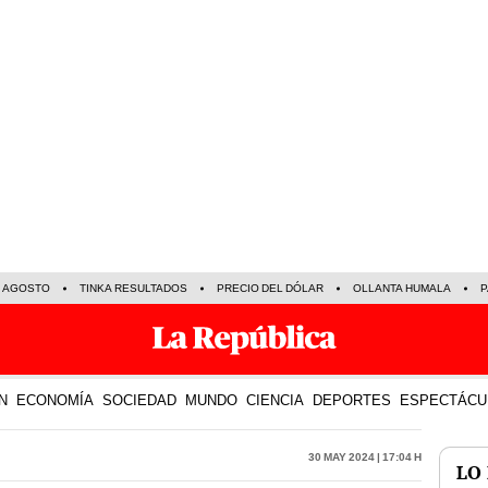
E AGOSTO
TINKA RESULTADOS
PRECIO DEL DÓLAR
OLLANTA HUMALA
P
N
ECONOMÍA
SOCIEDAD
MUNDO
CIENCIA
DEPORTES
ESPECTÁCU
30 May 2024 | 17:04 h
LO