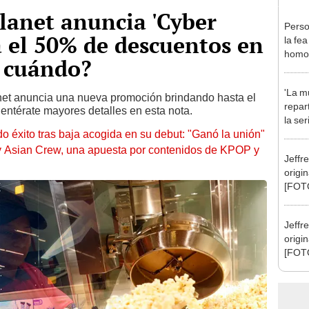
lanet anuncia 'Cyber
Person
a el 50% de descuentos en
la fea
homos
e cuándo?
telen
trata
'La mu
lanet anuncia una nueva promoción brindando hasta el
repar
entérate mayores detalles en esta nota.
la se
ndo éxito tras baja acogida en su debut: "Ganó la unión"
prota
Domí
 Asian Crew, una apuesta por contenidos de KPOP y
Jeffr
origi
[FOTO
Policí
Jeffr
origi
[FOTO
Policí