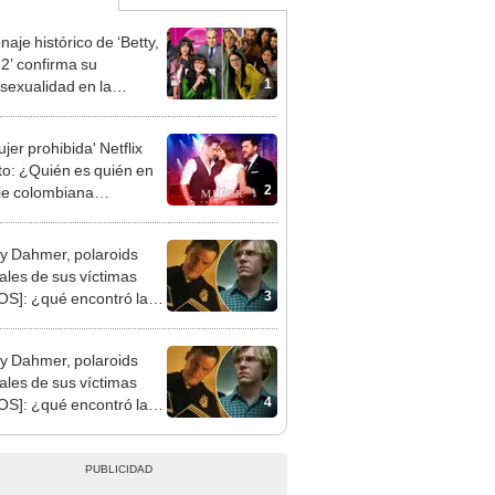
aje histórico de ‘Betty,
 2’ confirma su
1
exualidad en la
ovela: ¿de quién se
?
jer prohibida' Netflix
to: ¿Quién es quién en
2
rie colombiana
gonizada por Valerie
nguez?
ey Dahmer, polaroids
nales de sus víctimas
3
S]: ¿qué encontró la
a en los retratos?
ey Dahmer, polaroids
nales de sus víctimas
4
S]: ¿qué encontró la
a en los retratos?