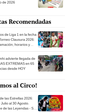
o de 2026
tas Recomendadas
os de Liga 1 en la fecha
 Torneo Clausura 2026:
amación, horarios y
 ver
hi advierte llegada de
IAS EXTREMAS en 65
ncias desde HOY
mos al Circo!
de las Estrellas 2026:
 Julio al 30 Agosto.
e de las Leyendas - San