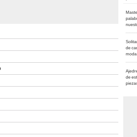
Maste
palab
nuest
Solita
de ca
moda.
demue
o
Ajedre
de es
piezas
consi