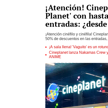
¡Atención! Cinep
Planet' con hast
entradas: ¿desd
¡Atención cinéfilo y cinéfila! Cinep
50% de descuentos en las entradas, 
¡A sala llena! 'Vaguito' es un rotu
Cineplanet lanza Nakamas Crew y
ANIME