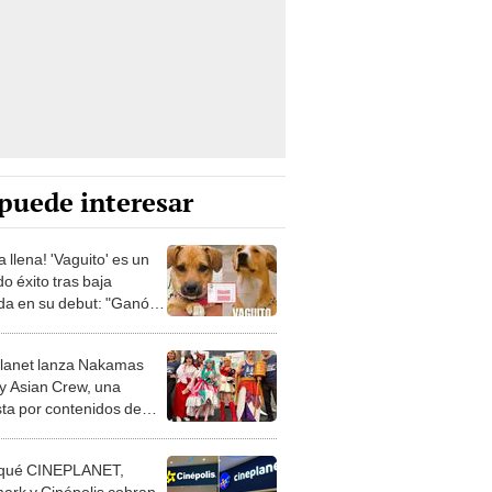
puede interesar
a llena! 'Vaguito' es un
o éxito tras baja
da en su debut: "Ganó la
"
lanet lanza Nakamas
y Asian Crew, una
ta por contenidos de
 y ANIME
 qué CINEPLANET,
ark y Cinépolis cobran