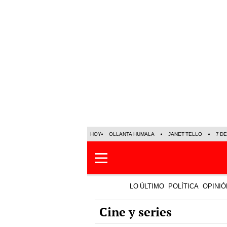
HOY
OLLANTA HUMALA
JANET TELLO
7 D
LO ÚLTIMO
POLÍTICA
OPINIÓ
Cine y series