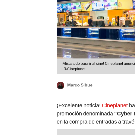
¡Alista todo para ir al cine! Cineplanet anu
LR/Cineplanet.
Marco Sihue
¡Excelente noticia!
Cineplanet
ha
promoción denominada
"Cyber 
en la compra de entradas a través