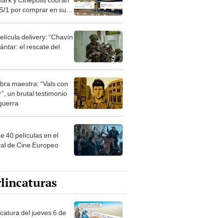
 S/1 por comprar en su
INDECOPI aclara si es
elícula delivery: “Chavín
ntar: el rescate del
bra maestra: “Vals con
”, un brutal testimonio
 guerra
e 40 películas en el
val de Cine Europeo
lincaturas
ncatura del jueves 6 de