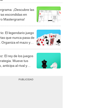
rgrama: ¡Descubre las
ras escondidas en
ro Mastergrama!
rio: El legendario juego
rtas que nunca pasa de
 Organiza el mazo y
stra tu habilidad.
z: El rey de los juegos
trategia. Mueve tus
, anticipa al rival y
gue el jaque mate.