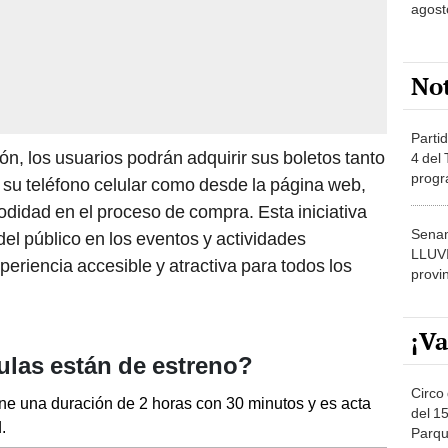
agost
No
Partid
n, los usuarios podrán adquirir sus boletos tanto
4 del
progr
e su teléfono celular como desde la página web,
dónde
modidad en el proceso de compra. Esta iniciativa
Senam
 del público en los eventos y actividades
LLUV
eriencia accesible y atractiva para todos los
provi
¡Va
ulas están de estreno?
Circo 
ne una duración de 2 horas con 30 minutos y es acta
del 15
.
Parqu