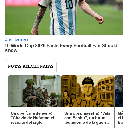
NOTAS RELACIONADAS
Una película delivery:
Una obra maestra: “Vals
Más d
“Chavín de Huántar: el
con Bashir”, un brutal
el Fe
rescate del siglo”
testimonio de la guerra
Euro