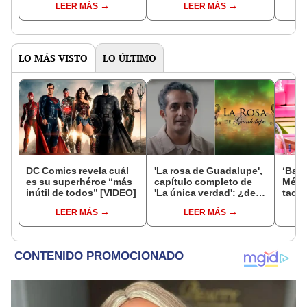
LEER MÁS
LEER MÁS
LO MÁS VISTO
LO ÚLTIMO
DC Comics revela cuál
'La rosa de Guadalupe',
‘Barb
es su superhéroe “más
capítulo completo de
Méxic
inútil de todos” [VIDEO]
'La única verdad': ¿de
taqui
qué trata y dónde verlo?
recau
LEER MÁS
LEER MÁS
Marg