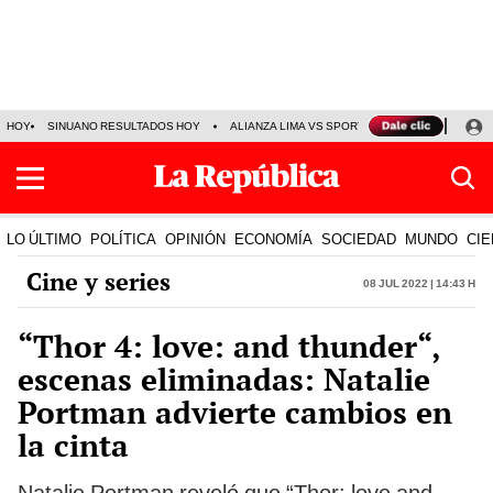
HOY
SINUANO RESULTADOS HOY
ALIANZA LIMA VS SPORT BOYS
JORGE MES
LO ÚLTIMO
POLÍTICA
OPINIÓN
ECONOMÍA
SOCIEDAD
MUNDO
CIE
Cine y series
08 Jul 2022 | 14:43 h
“Thor 4: love: and thunder“,
escenas eliminadas: Natalie
Portman advierte cambios en
la cinta