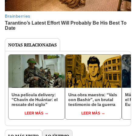
NOTAS RELACIONADAS
Una película delivery:
Una obra maestra: “Vals
Más d
“Chavín de Huántar: el
con Bashir”, un brutal
el Fe
rescate del siglo”
testimonio de la guerra
Euro
LEER MÁS
LEER MÁS