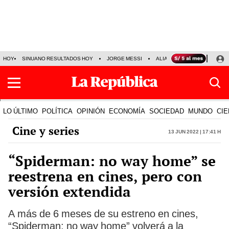
HOY
SINUANO RESULTADOS HOY
JORGE MESSI
ALIANZA LIMA VS SPORT BO
LO ÚLTIMO
POLÍTICA
OPINIÓN
ECONOMÍA
SOCIEDAD
MUNDO
CIE
Cine y series
13 Jun 2022 | 17:41 h
“Spiderman: no way home” se
reestrena en cines, pero con
versión extendida
A más de 6 meses de su estreno en cines,
“Spiderman: no way home” volverá a la