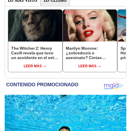
LO MÁS VISTO
LO ÚLTIMO
The Witcher 2: Henry
Marilyn Monroe:
Spid
Cavill revela que tuvo
¿sobredosis o
Holla
un accidente en el set
asesinato? Cintas
póste
que puso en peligro su
inéditas reabren caso
pelíc
LEER MÁS
LEER MÁS
carrera
luego de 60 años