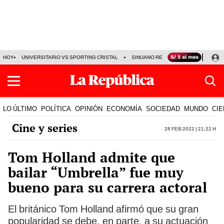
HOY
UNIVERSITARIO VS SPORTING CRISTAL
SINUANO RESULTADOS HOY
CA
LO ÚLTIMO
POLÍTICA
OPINIÓN
ECONOMÍA
SOCIEDAD
MUNDO
CIE
Cine y series
28 Feb 2022 | 21:22 h
Tom Holland admite que
bailar “Umbrella” fue muy
bueno para su carrera actoral
El británico Tom Holland afirmó que su gran
popularidad se debe, en parte, a su actuación