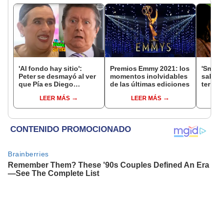
'Al fondo hay sitio':
Premios Emmy 2021: los
'Smil
Peter se desmayó al ver
momentos inolvidables
sabe 
que Pía es Diego
de las últimas ediciones
terro
disfrazado de mujer
Sosi
LEER MÁS
LEER MÁS