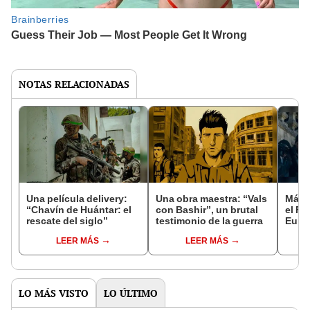
NOTAS RELACIONADAS
Una película delivery:
Una obra maestra: “Vals
Más d
“Chavín de Huántar: el
con Bashir”, un brutal
el Fe
rescate del siglo”
testimonio de la guerra
Euro
LEER MÁS
LEER MÁS
LO MÁS VISTO
LO ÚLTIMO