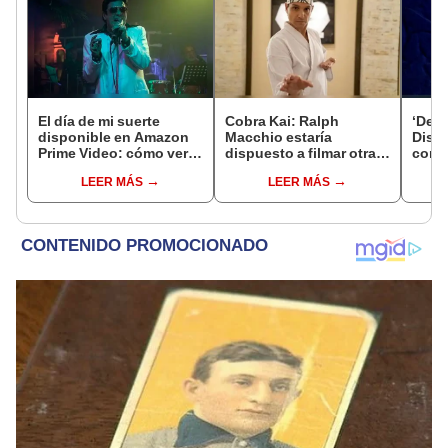
El día de mi suerte
Cobra Kai: Ralph
‘Desc
disponible en Amazon
Macchio estaría
Disne
Prime Video: cómo ver la
dispuesto a filmar otra
comp
serie peruana con
película de Karate Kid
quién
LEER MÁS
LEER MÁS
Lucho Cáceres
basa
aven