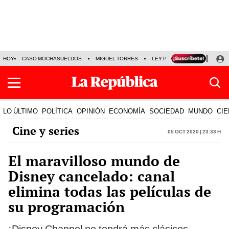
HOY
CASO MOCHASUELDOS
MIGUEL TORRES
LEY PULPÍN
PRECIO DEL
LO ÚLTIMO
POLÍTICA
OPINIÓN
ECONOMÍA
SOCIEDAD
MUNDO
CIE
Cine y series
05 Oct 2020 | 23:33 h
El maravilloso mundo de
Disney cancelado: canal
elimina todas las películas de
su programación