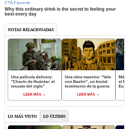
NOTAS RELACIONADAS
Una película delivery:
Una obra maestra: “Vals
Más d
“Chavín de Huántar: el
con Bashir”, un brutal
el Fe
rescate del siglo”
testimonio de la guerra
Euro
LEER MÁS
LEER MÁS
LO MÁS VISTO
LO ÚLTIMO