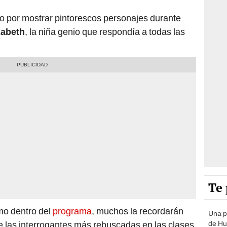
o por mostrar pintorescos personajes durante
zabeth
, la niña genio que respondía a todas las
Te 
mo dentro del
programa
, muchos la recordarán
Una p
e las interrogantes más rebuscadas en las clases
de Huá