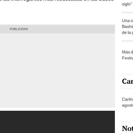
siglo”
Una o
Bashir
de la
Más d
Festi
Car
Carlin
agost
No