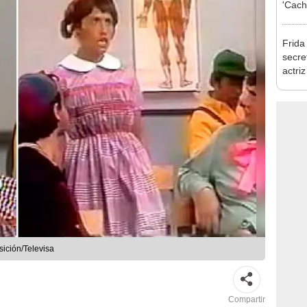
'Cach
pelícu
Frida
secret
actri
a Man
Netfli
sición/Televisa
Compartir