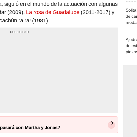
a, siguió en el mundo de la actuación con algunas
Solita
ar (2009),
La rosa de Guadalupe
(2011-2017) y
de ca
achún ra ra! (1981).
moda.
demue
Ajedre
de es
piezas
consi
é pasará con Martha y Jonas?