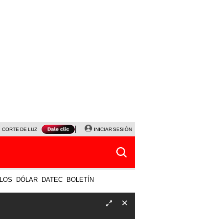
CORTE DE LUZ
VIERNES 7 DE AGOSTO
INICIAR SESIÓN
ALBERTO BENAVIDES
NALDY SALD
LOS
DÓLAR
DATEC
BOLETÍN