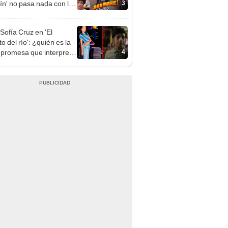
3
ín' no pasa nada con la
la"
 Sofía Cruz en 'El
o del río': ¿quién es la
4
z promesa que interpreta
uel en la serie de
x?