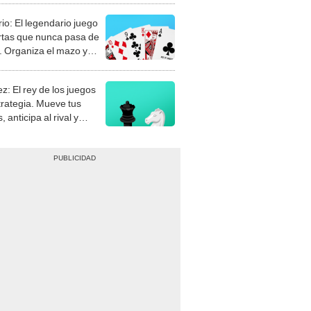
rio: El legendario juego
rtas que nunca pasa de
 Organiza el mazo y
stra tu habilidad.
z: El rey de los juegos
trategia. Mueve tus
, anticipa al rival y
gue el jaque mate.