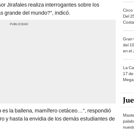
sor Jirafales realiza interrogantes sobre los
Circo
s grande del mundo?”, indicó.
Del 2
Costa
Gran 
del 10
en el
La Ca
17 de 
Mega 
Ju
 es la ballena, mamífero cetáceo…”, respondió
Maste
ro y hasta la envidia de los demás estudiantes de
palab
nuest