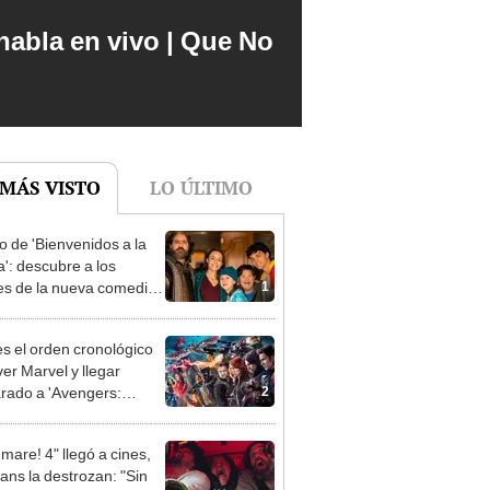
abla en vivo | Que No
 MÁS VISTO
LO ÚLTIMO
o de 'Bienvenidos a la
a': descubre a los
1
es de la nueva comedia
tflix México
es el orden cronológico
ver Marvel y llegar
2
rado a 'Avengers:
sday'
mare! 4" llegó a cines,
fans la destrozan: "Sin