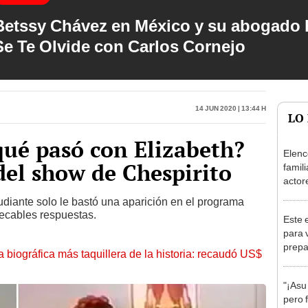
Betssy Chávez en México y su abogado h
Se Te Olvide con Carlos Cornejo
14 Jun 2020 | 13:44 h
LO
¿qué pasó con Elizabeth?
Elenc
del show de Chespirito
famili
actor
de Ne
udiante solo le bastó una aparición en el programa
ecables respuestas.
Este 
para 
prepa
la biográfica más taquillera de la historia: recaudó US$
Doom
"¡Asu 
pero 