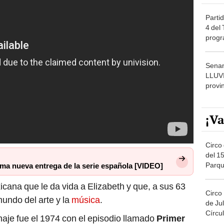
Partid
4 del
progr
dónde
Senam
LLUV
provi
¡Va
Circo 
del 15
Parqu
irma nueva entrega de la serie española [VIDEO]
Migue
icana que le da vida a Elizabeth y que, a sus 63
Circo
undo del arte y la
música
.
de Jul
Círcul
naje fue el 1974 con el episodio llamado
Primer