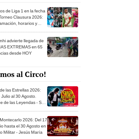
os de Liga 1 en la fecha
 Torneo Clausura 2026:
amación, horarios y
 ver
hi advierte llegada de
IAS EXTREMAS en 65
ncias desde HOY
mos al Circo!
de las Estrellas 2026:
 Julio al 30 Agosto.
e de las Leyendas - San
l
 Montecarlo 2026: Del 17
io hasta el 30 Agosto en
o Militar - Jesús María