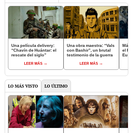
Una película delivery:
Una obra maestra: “Vals
Más d
“Chavín de Huántar: el
con Bashir”, un brutal
el Fe
rescate del siglo”
testimonio de la guerra
Euro
LEER MÁS
LEER MÁS
LO MÁS VISTO
LO ÚLTIMO