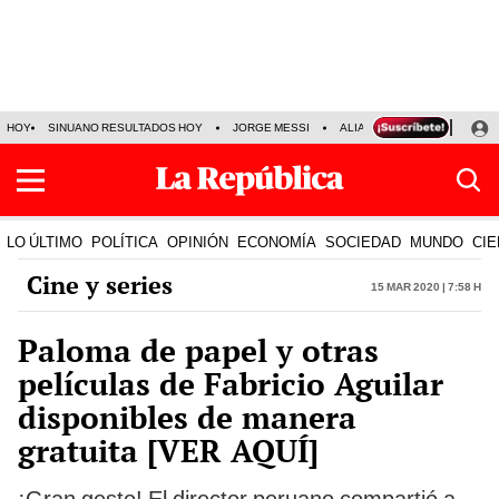
HOY
SINUANO RESULTADOS HOY
JORGE MESSI
ALIANZA LIMA VS SPORT BO
LO ÚLTIMO
POLÍTICA
OPINIÓN
ECONOMÍA
SOCIEDAD
MUNDO
CIE
Cine y series
15 Mar 2020 | 7:58 h
Paloma de papel y otras
películas de Fabricio Aguilar
disponibles de manera
gratuita [VER AQUÍ]