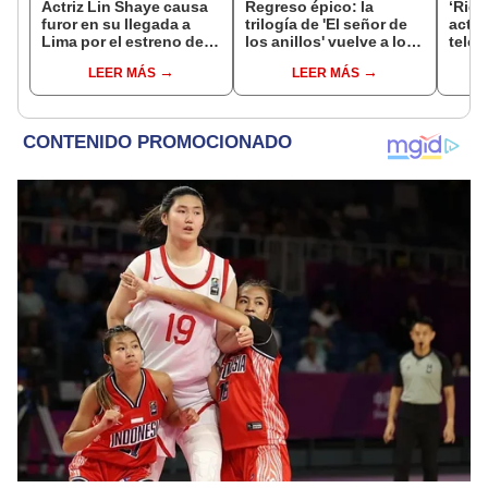
Actriz Lin Shaye causa
Regreso épico: la
‘Rigo
furor en su llegada a
trilogía de 'El señor de
actúa
Lima por el estreno de
los anillos' vuelve a los
tele
'La noche del demonio
cines con función
de R
LEER MÁS
LEER MÁS
6'
especial por tiempo
limitado