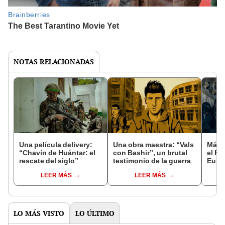
NOTAS RELACIONADAS
Una película delivery:
Una obra maestra: “Vals
Más d
“Chavín de Huántar: el
con Bashir”, un brutal
el Fe
rescate del siglo”
testimonio de la guerra
Euro
LEER MÁS
LEER MÁS
LO MÁS VISTO
LO ÚLTIMO