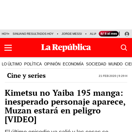
HOY
SINUANO RESULTADOS HOY
JORGE MESSI
ALIANZA LIMA VS SPORT BO
LO ÚLTIMO
POLÍTICA
OPINIÓN
ECONOMÍA
SOCIEDAD
MUNDO
CIE
Cine y series
21 Feb 2020 | 9:29 h
Kimetsu no Yaiba 195 manga:
inesperado personaje aparece,
Muzan estará en peligro
[VIDEO]