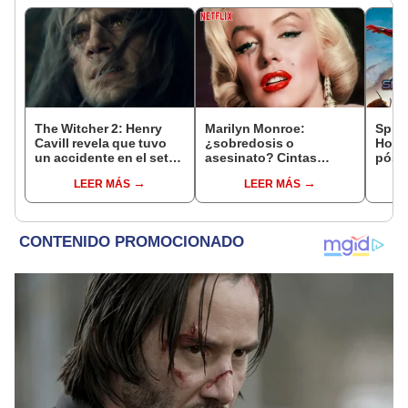
The Witcher 2: Henry
Marilyn Monroe:
Spid
Cavill revela que tuvo
¿sobredosis o
Holla
un accidente en el set
asesinato? Cintas
póste
que puso en peligro su
inéditas reabren caso
pelíc
LEER MÁS
LEER MÁS
carrera
luego de 60 años