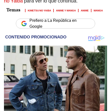
no Yaiba
para ver lo que continúa.
KIMETSU NO YAIBA
ANIME Y MANGA
ANIME
MANGA
Prefiero a La República en
Google