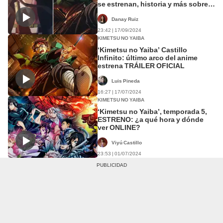
se estrenan, historia y más sobre
las nuevas películas
Danay Ruiz
23:42 | 17/09/2024
KIMETSU NO YAIBA
‘Kimetsu no Yaiba’ Castillo
Infinito: último arco del anime
estrena TRÁILER OFICIAL
Luis Pineda
16:27 | 17/07/2024
KIMETSU NO YAIBA
‘Kimetsu no Yaiba’, temporada 5,
ESTRENO: ¿a qué hora y dónde
ver ONLINE?
Viyú Castillo
23:53 | 01/07/2024