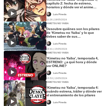
capítulo 2: fecha de estreno,
horarios y dónde ver el anime
ONLINE
Luis Pineda
11:26 | 19/05/2024
KIMETSU NO YAIBA
Descubre quiénes son los pilares
de ‘Kimetsu no Yaiba’ y lo que
debes saber de sus
impresionantes habilidades
Luis Pineda
19:41 | 15/05/2024
KIMETSU NO YAIBA
‘Kimetsu no Yaiba’, temporada 4,
ESTRENO: ¿a qué hora y dónde
ver ONLINE?
Luis Pineda
15:53 | 13/05/2024
KIMETSU NO YAIBA
‘Kimetsu no Yaiba’, temporada 4:
cuándo estrena, tráiler y dónde ver
el entrenamiento de los pilares
Luis Pineda