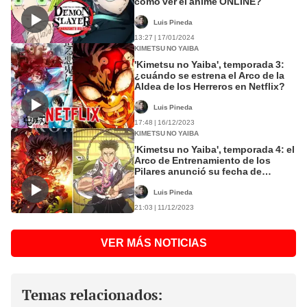
cómo ver el anime ONLINE?
Luis Pineda
13:27 | 17/01/2024
KIMETSU NO YAIBA
'Kimetsu no Yaiba', temporada 3:
¿cuándo se estrena el Arco de la
Aldea de los Herreros en Netflix?
Luis Pineda
17:48 | 16/12/2023
KIMETSU NO YAIBA
'Kimetsu no Yaiba', temporada 4: el
Arco de Entrenamiento de los
Pilares anunció su fecha de
estreno
Luis Pineda
21:03 | 11/12/2023
VER MÁS NOTICIAS
Temas relacionados: