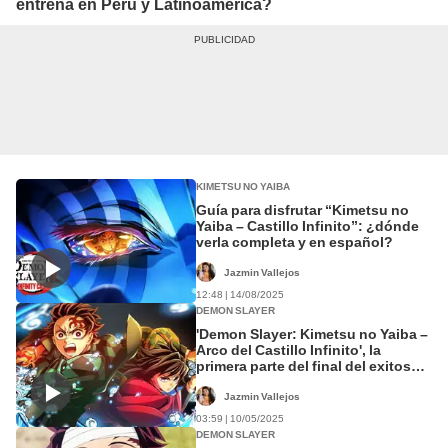
entrena en Perú y Latinoamérica?
KIMETSU NO YAIBA
Guía para disfrutar “Kimetsu no
Yaiba – Castillo Infinito”: ¿dónde
verla completa y en español?
Jazmin Vallejos
12:48 | 14/08/2025
DEMON SLAYER
'Demon Slayer: Kimetsu no Yaiba –
Arco del Castillo Infinito', la
primera parte del final del exitoso
anime, ha confirmado su fecha de
estreno en Perú
Jazmin Vallejos
03:59 | 10/05/2025
DEMON SLAYER