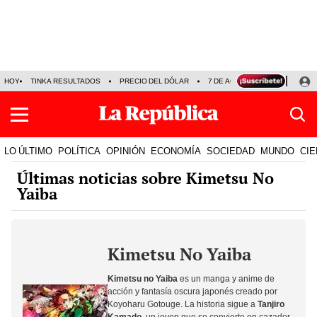
HOY
TINKA RESULTADOS
PRECIO DEL DÓLAR
7 DE AGOSTO
OLLANTA H
LO ÚLTIMO
POLÍTICA
OPINIÓN
ECONOMÍA
SOCIEDAD
MUNDO
CIE
Últimas noticias sobre Kimetsu No
Yaiba
Kimetsu No Yaiba
Kimetsu no Yaiba
es un manga y anime de
acción y fantasía oscura japonés creado por
Koyoharu Gotouge. La historia sigue a
Tanjiro