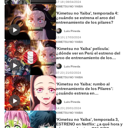
17:18 | 08/04/2024
KIMETSU NO YAIBA
'Kimetsu no Yaiba', temporada 4:
¿cuándo se estrena el arco del
entrenamiento de los pilares?
Luis Pineda
13:10 | 17/03/2024
KIMETSU NO YAIBA
‘Kimetsu no Yaiba’ película:
¿dónde ver en Perú el estreno del
arco de entrenamiento de los
pilares?
Luis Pineda
07:23 | 21/02/2024
KIMETSU NO YAIBA
‘Kimetsu no Yaiba: rumbo al
entrenamiento de los Pilares’:
¿cuándo estrena en
Latinoamérica?
Luis Pineda
14:23 | 20/01/2024
KIMETSU NO YAIBA
‘Kimetsu no Yaiba’, temporada 3,
ESTRENO en Netflix: ¿a qué hora y