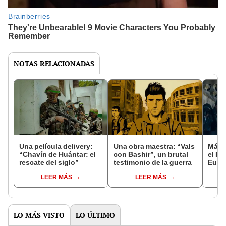
NOTAS RELACIONADAS
Una película delivery:
Una obra maestra: “Vals
Más d
“Chavín de Huántar: el
con Bashir”, un brutal
el Fe
rescate del siglo”
testimonio de la guerra
Euro
LEER MÁS
LEER MÁS
LO MÁS VISTO
LO ÚLTIMO