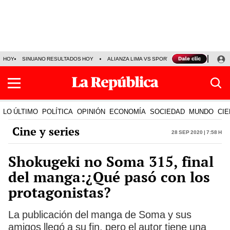
HOY
SINUANO RESULTADOS HOY
ALIANZA LIMA VS SPORT BOYS
JORGE MES
LO ÚLTIMO
POLÍTICA
OPINIÓN
ECONOMÍA
SOCIEDAD
MUNDO
CIE
Cine y series
28 Sep 2020 | 7:58 h
Shokugeki no Soma 315, final
del manga:¿Qué pasó con los
protagonistas?
La publicación del manga de Soma y sus
amigos llegó a su fin, pero el autor tiene una