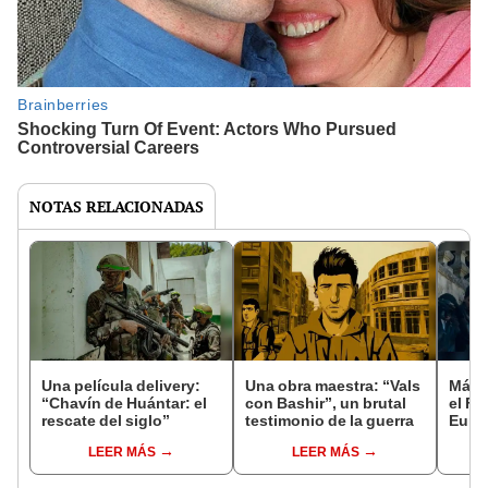
NOTAS RELACIONADAS
Una película delivery:
Una obra maestra: “Vals
Más d
“Chavín de Huántar: el
con Bashir”, un brutal
el Fe
rescate del siglo”
testimonio de la guerra
Euro
LEER MÁS
LEER MÁS