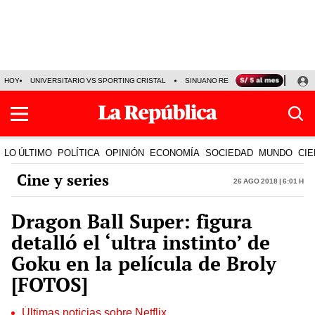
HOY
UNIVERSITARIO VS SPORTING CRISTAL
SINUANO RESULTADOS HOY
CA
LO ÚLTIMO
POLÍTICA
OPINIÓN
ECONOMÍA
SOCIEDAD
MUNDO
CIE
Cine y series
26 Ago 2018 | 6:01 h
Dragon Ball Super: figura
detalló el ‘ultra instinto’ de
Goku en la película de Broly
[FOTOS]
Últimas noticias sobre Netflix