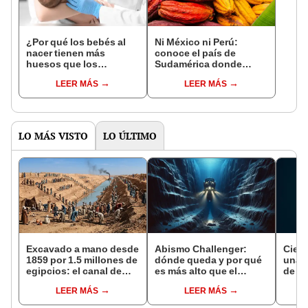
¿Por qué los bebés al
Ni México ni Perú:
nacer tienen más
conoce el país de
huesos que los
Sudamérica donde
adultos?
nació el cacao, según
LEER MÁS
LEER MÁS
estudio
LO MÁS VISTO
LO ÚLTIMO
Excavado a mano desde
Abismo Challenger:
Cient
1859 por 1.5 millones de
dónde queda y por qué
una f
egipcios: el canal de
es más alto que el
de la
Suez fue vendido a los
Monte Everest
Tierr
LEER MÁS
LEER MÁS
británicos en 1875 para
prov
saldar la deuda