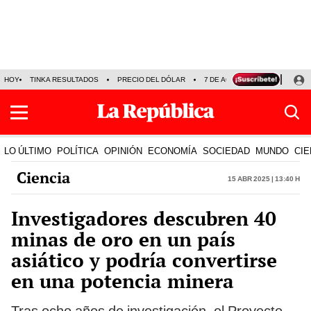
HOY
TINKA RESULTADOS
PRECIO DEL DÓLAR
7 DE AGOSTO
OLLANTA H
LO ÚLTIMO
POLÍTICA
OPINIÓN
ECONOMÍA
SOCIEDAD
MUNDO
CIE
Ciencia
15 Abr 2025 | 13:40 h
Investigadores descubren 40
minas de oro en un país
asiático y podría convertirse
en una potencia minera