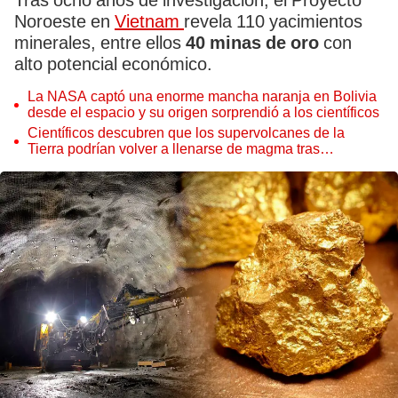
Tras ocho años de investigación, el Proyecto
Noroeste en
Vietnam
revela 110 yacimientos
minerales, entre ellos
40 minas de oro
con
alto potencial económico.
La NASA captó una enorme mancha naranja en Bolivia
desde el espacio y su origen sorprendió a los científicos
Científicos descubren que los supervolcanes de la
Tierra podrían volver a llenarse de magma tras
permanecer inactivos miles de años