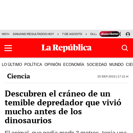
HOY
SINUANO RESULTADOS HOY
7 DE AGOSTO
OLLANTA HUMALA
PAPA
LO ÚLTIMO
POLÍTICA
OPINIÓN
ECONOMÍA
SOCIEDAD
MUNDO
CIE
Ciencia
25 Sep 2023 | 17:21 h
Descubren el cráneo de un
temible depredador que vivió
mucho antes de los
dinosaurios