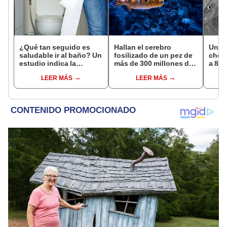
¿Qué tan seguido es
Hallan el cerebro
Un c
saludable ir al baño? Un
fosilizado de un pez de
choca
estudio indica la
más de 300 millones de
a 8.7
frecuencia ideal
años: el descubrimiento
hora 
LEER MÁS
LEER MÁS
podría reescribir parte
nuevo
de la historia evolutiva