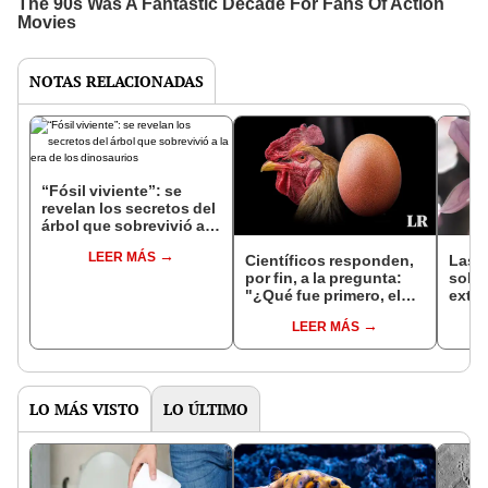
NOTAS RELACIONADAS
“Fósil viviente”: se
revelan los secretos del
árbol que sobrevivió a la
era de los dinosaurios
LEER MÁS
Científicos responden,
Las f
por fin, a la pregunta:
sobre
"¿Qué fue primero, el
exti
huevo o la gallina?"
con l
LEER MÁS
LO MÁS VISTO
LO ÚLTIMO