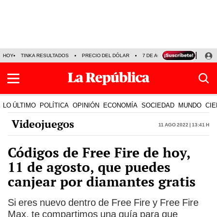
HOY
TINKA RESULTADOS
PRECIO DEL DÓLAR
7 DE AGOSTO
OLLANTA H
LO ÚLTIMO
POLÍTICA
OPINIÓN
ECONOMÍA
SOCIEDAD
MUNDO
CIE
Videojuegos
11 Ago 2022 | 13:41 h
Códigos de Free Fire de hoy,
11 de agosto, que puedes
canjear por diamantes gratis
Si eres nuevo dentro de Free Fire y Free Fire
Max, te compartimos una guía para que