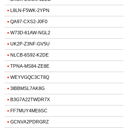
L8LN-F5WK-2YPN
QA97-CXS2-J0F0
W73D-61AW-NGL2
UK2P-Z3NF-GV5U
NLCB-6S92-K2DE
TPNA-MS84-ZE8E
WEYVGQC3CT8Q
3IBBMSL7AK8G
B3G7A22TWDR7X
FF7MUY4ME6SC
GCNVA2PDRGRZ