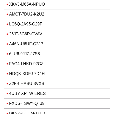
XKVJ-M65A-NPUQ
AMCT-7DU2-K2U2
LQ6Q-2A95-G29F
26JT-3G6R-QVAV
A46N-U6UF-Q2JP
6LU6-9JJZ-J7S8
FAG4-LHKD-92GZ
HDQK-XDFJ-7D4H
Z2FB-HASU-3VXS
4UBY-XPTW-ERES
FXDS-TSWY-QTJ9
BKSK-ECCM-JZEB