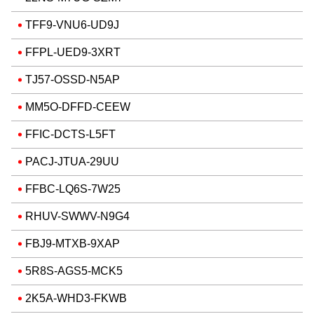
TFF9-VNU6-UD9J
FFPL-UED9-3XRT
TJ57-OSSD-N5AP
MM5O-DFFD-CEEW
FFIC-DCTS-L5FT
PACJ-JTUA-29UU
FFBC-LQ6S-7W25
RHUV-SWWV-N9G4
FBJ9-MTXB-9XAP
5R8S-AGS5-MCK5
2K5A-WHD3-FKWB