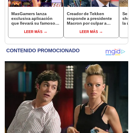
MasGamers lanza
Creador de Tekken
Se fi
exclusiva aplicación
responde a presidente
shoo
que llevará su famoso
Macron por culpar a
la úl
festival a toda la región
videojuegos de
¿cuá
LEER MÁS
LEER MÁS
violencia
jugar