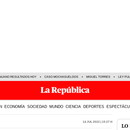
NUANO RESULTADOS HOY
CASO MOCHASUELDOS
MIGUEL TORRES
LEY PU
N
ECONOMÍA
SOCIEDAD
MUNDO
CIENCIA
DEPORTES
ESPECTÁCU
14 Jul 2022 | 15:27 h
LO