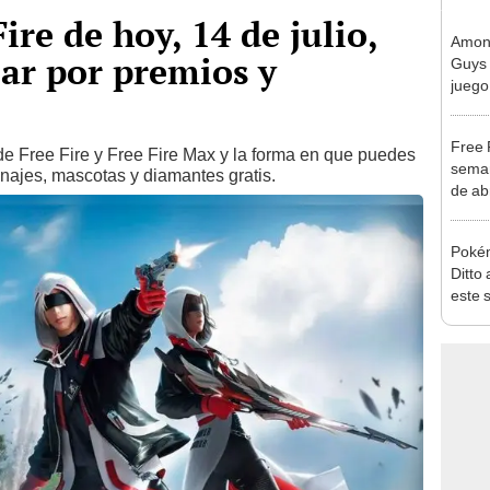
ire de hoy, 14 de julio,
Among
ar por premios y
Guys 
juego
Free 
de Free Fire y Free Fire Max y la forma en que puedes
seman
najes, mascotas y diamantes gratis.
de ab
Zafir
Poké
Ditto
este 