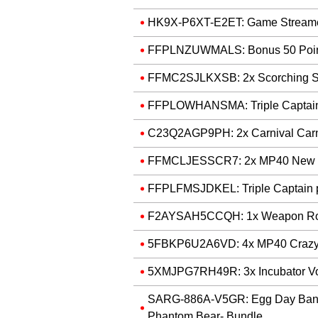
HK9X-P6XT-E2ET: Game Streame
FFPLNZUWMALS: Bonus 50 Poi
FFMC2SJLKXSB: 2x Scorching S
FFPLOWHANSMA: Triple Captain
C23Q2AGP9PH: 2x Carnival Car
FFMCLJESSCR7: 2x MP40 New Y
FFPLFMSJDKEL: Triple Captain 
F2AYSAH5CCQH: 1x Weapon Ro
5FBKP6U2A6VD: 4x MP40 Crazy 
5XMJPG7RH49R: 3x Incubator V
SARG-886A-V5GR: Egg Day Banner
Phantom Bear- Bundle