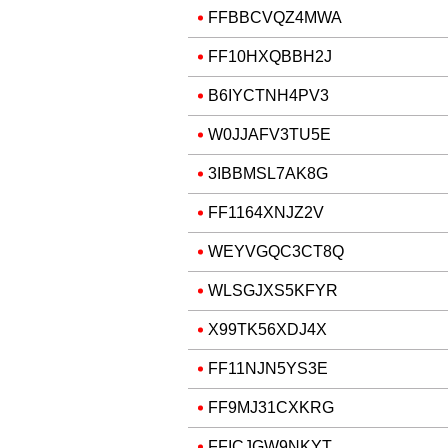
FFBBCVQZ4MWA
FF10HXQBBH2J
B6IYCTNH4PV3
W0JJAFV3TU5E
3IBBMSL7AK8G
FF1164XNJZ2V
WEYVGQC3CT8Q
WLSGJXS5KFYR
X99TK56XDJ4X
FF11NJN5YS3E
FF9MJ31CXKRG
FFICJGW9NKYT