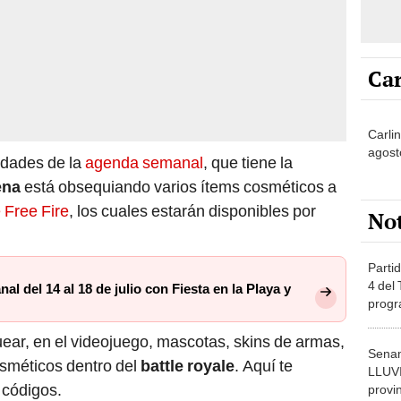
Car
Carli
agost
vidades de la
agenda semanal
, que tiene la
ena
está obsequiando varios ítems cosméticos a
 Free Fire
, los cuales estarán disponibles por
No
Partid
4 del
l del 14 al 18 de julio con Fiesta en la Playa y
progr
dónde
ear, en el videojuego, mascotas, skins de armas,
Senam
sméticos dentro del
battle royale
. Aquí te
LLUV
 códigos.
provi