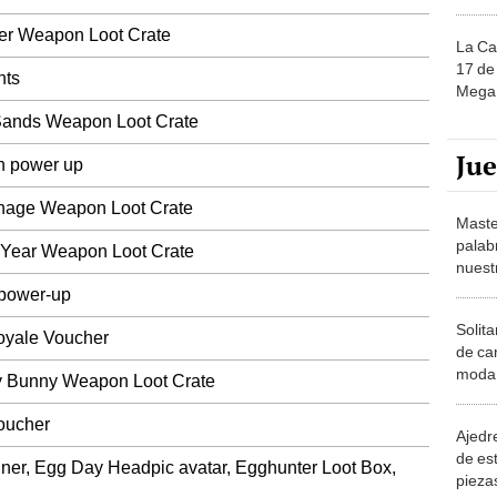
r Weapon Loot Crate
La Ca
17 de 
nts
Mega 
ands Weapon Loot Crate
Ju
 power up
nage Weapon Loot Crate
Maste
palab
ear Weapon Loot Crate
nuest
power-up
Solita
yale Voucher
de ca
moda.
Bunny Weapon Loot Crate
demue
oucher
Ajedre
de es
, Egg Day Headpic avatar, Egghunter Loot Box,
piezas