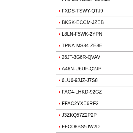
FXDS-TSWY-QTJ9
BKSK-ECCM-JZEB
L8LN-F5WK-2YPN
TPNA-MS84-ZE8E
26JT-3G6R-QVAV
A46N-U6UF-Q2JP
6LU6-9JJZ-J7S8
FAG4-LHKD-92GZ
FFAC2YXE6RF2
J3ZKQ57Z2P2P
FFCO8BS5JW2D