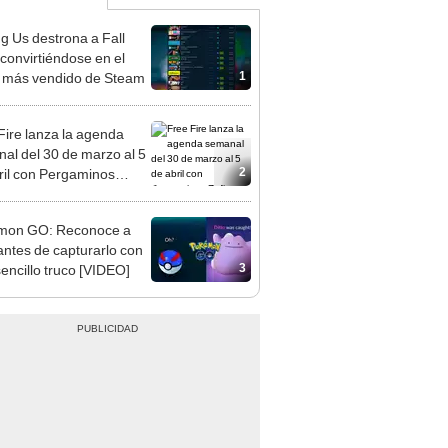
 Us destrona a Fall
convirtiéndose en el
1
 más vendido de Steam
Fire lanza la agenda
al del 30 de marzo al 5
2
ril con Pergaminos
o
mon GO: Reconoce a
 antes de capturarlo con
3
sencillo truco [VIDEO]