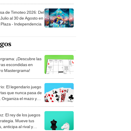
sa de Timoteo 2026: Del
Julio al 30 de Agosto en
Plaza - Independencia
egos
rgrama: ¡Descubre las
ras escondidas en
ro Mastergrama!
rio: El legendario juego
rtas que nunca pasa de
 Organiza el mazo y
stra tu habilidad.
z: El rey de los juegos
trategia. Mueve tus
, anticipa al rival y