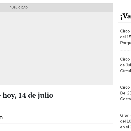
¡Va
Circo 
del 15
Parqu
Migue
Circo
de Jul
Círcul
Circo
 hoy, 14 de julio
Del 2
Costa
Gran 
m
del 10
en el
n