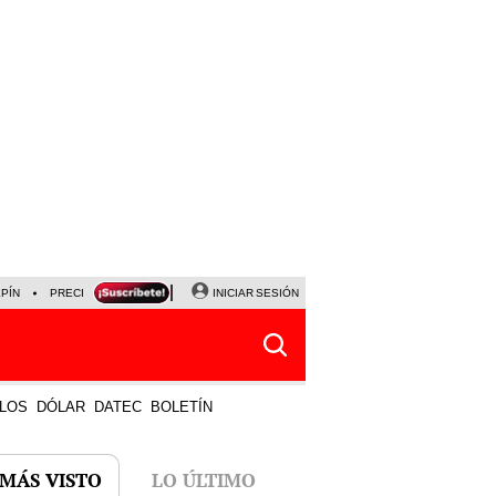
LPÍN
PRECIO DEL DÓLAR
CORTE DE LUZ
INICIAR SESIÓN
VIERNES 7 DE AGOSTO
ALBER
LOS
DÓLAR
DATEC
BOLETÍN
 MÁS VISTO
LO ÚLTIMO