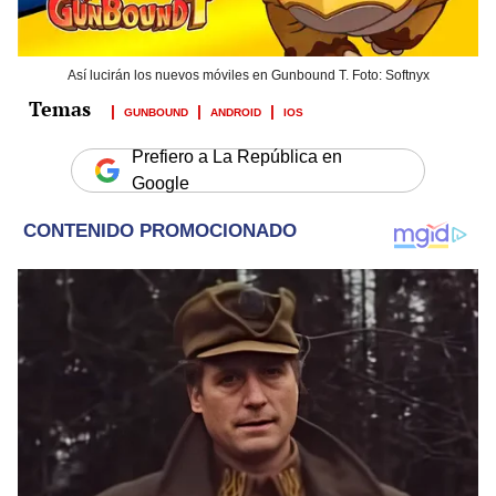
Así lucirán los nuevos móviles en Gunbound T. Foto: Softnyx
GUNBOUND
ANDROID
IOS
Prefiero a La República en
Google