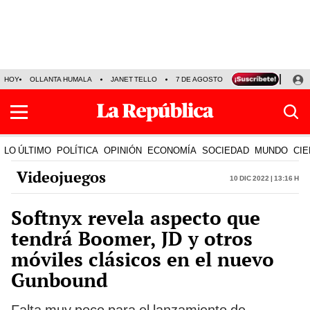
HOY
OLLANTA HUMALA
JANET TELLO
7 DE AGOSTO
TINKA RESULTADOS
LO ÚLTIMO
POLÍTICA
OPINIÓN
ECONOMÍA
SOCIEDAD
MUNDO
CIE
Videojuegos
10 Dic 2022 | 13:16 h
Softnyx revela aspecto que
tendrá Boomer, JD y otros
móviles clásicos en el nuevo
Gunbound