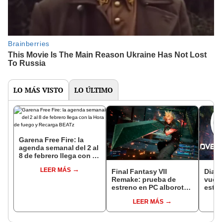
LO MÁS VISTO
LO ÚLTIMO
Garena Free Fire: la
agenda semanal del 2 al
8 de febrero llega con la
Hora de fuego y Recarga
LEER MÁS
BEATz
Final Fantasy VII
Diabl
Remake: prueba de
vuelv
estreno en PC alborota
estre
las redes sociales
hast
LEER MÁS