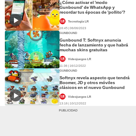
¿Cómo activar el 'modo
Gunbound' de WhatsApp y
recordar tus épocas de 'pollito'?
Tecnología LR
16:45 | 06/06/2023
GUNBOUND
Gunbound T: Softnyx anuncia
fecha de lanzamiento y que habrá
muchas skins gratuitas
Videojuegos LR
11:36 | 16/12/2022
GUNBOUND
Softnyx revela aspecto que tendrá
Boomer, JD y otros móviles
clásicos en el nuevo Gunbound
Videojuegos LR
13:16 | 10/12/2022