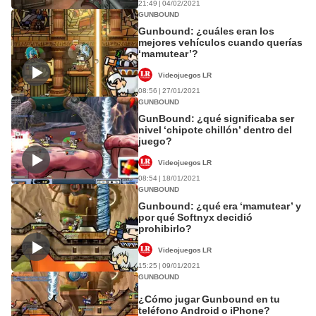
21:49 | 04/02/2021
GUNBOUND
Gunbound: ¿cuáles eran los
mejores vehículos cuando querías
‘mamutear’?
Videojuegos LR
08:56 | 27/01/2021
GUNBOUND
GunBound: ¿qué significaba ser
nivel ‘chipote chillón’ dentro del
juego?
Videojuegos LR
08:54 | 18/01/2021
GUNBOUND
Gunbound: ¿qué era ‘mamutear’ y
por qué Softnyx decidió
prohibirlo?
Videojuegos LR
15:25 | 09/01/2021
GUNBOUND
¿Cómo jugar Gunbound en tu
teléfono Android o iPhone?