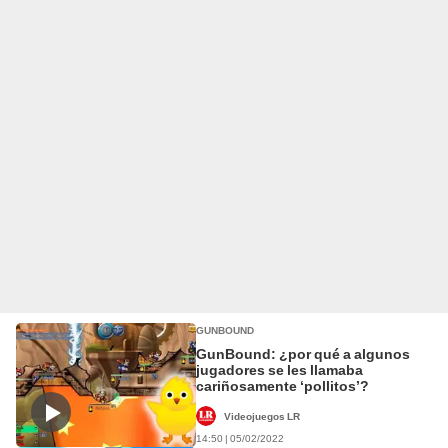
GUNBOUND
GunBound: ¿por qué a algunos
jugadores se les llamaba
cariñosamente ‘pollitos’?
Videojuegos LR
14:50 | 05/02/2022