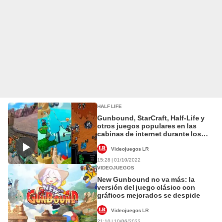
HALF LIFE
Gunbound, StarCraft, Half-Life y
otros juegos populares en las
cabinas de internet durante los
2000
Videojuegos LR
15:28 | 01/10/2022
VIDEOJUEGOS
New Gunbound no va más: la
versión del juego clásico con
gráficos mejorados se despide
Videojuegos LR
21:10 | 10/06/2022