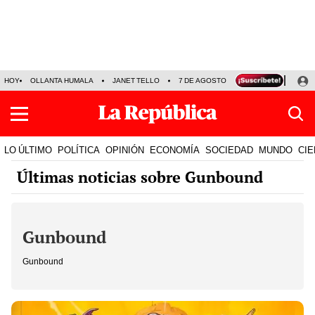
HOY
OLLANTA HUMALA
JANET TELLO
7 DE AGOSTO
TINKA RESULTADOS
LO ÚLTIMO
POLÍTICA
OPINIÓN
ECONOMÍA
SOCIEDAD
MUNDO
CIE
Últimas noticias sobre Gunbound
Gunbound
Gunbound