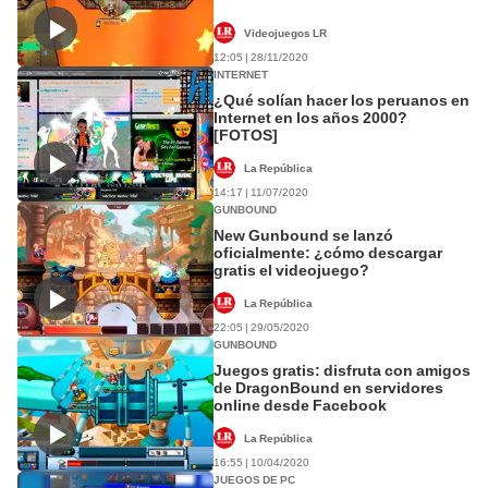
Videojuegos LR
12:05 | 28/11/2020
INTERNET
¿Qué solían hacer los peruanos en
Internet en los años 2000?
[FOTOS]
La República
14:17 | 11/07/2020
GUNBOUND
New Gunbound se lanzó
oficialmente: ¿cómo descargar
gratis el videojuego?
La República
22:05 | 29/05/2020
GUNBOUND
Juegos gratis: disfruta con amigos
de DragonBound en servidores
online desde Facebook
La República
16:55 | 10/04/2020
JUEGOS DE PC