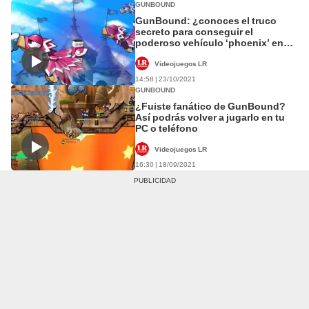
GUNBOUND
GunBound: ¿conoces el truco
secreto para conseguir el
poderoso vehículo ‘phoenix’ en
tus partidas?
Videojuegos LR
14:58 | 23/10/2021
GUNBOUND
¿Fuiste fanático de GunBound?
Así podrás volver a jugarlo en tu
PC o teléfono
Videojuegos LR
16:30 | 18/09/2021