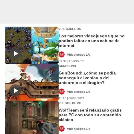
VIDEOJUEGOS
Los mejores videojuegos que no
podían faltar en una cabina de
internet
Videojuegos LR
09:37 | 13/03/2021
GUNBOUND
GunBound: ¿cómo se podía
conseguir el vehículo del
unicornio o el dragón?
Videojuegos LR
11:10 | 06/03/2021
JUEGOS DE PC
WolfTeam será relanzado gratis
para PC con todo su contenido
clásico
Videojuegos LR