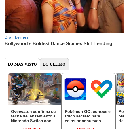
LO MÁS VISTO
LO ÚLTIMO
Overwatch confirma su
Pokémon GO: conoce el
Poké
fecha de lanzamiento a
truco secreto para
Mach
Nintendo Switch con
eclosionar huevos
de ni
espectacular tráiler
desde casa
MewT