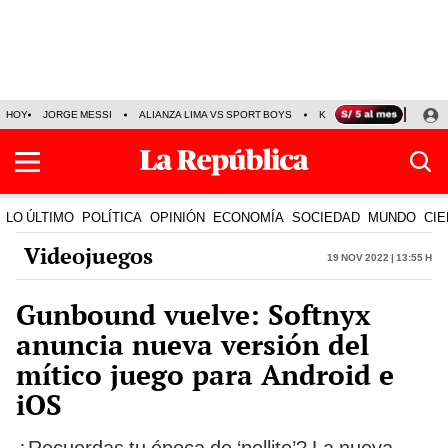
HOY
JORGE MESSI
ALIANZA LIMA VS SPORT BOYS
KENJI FUJIMORI
PRE
LO ÚLTIMO
POLÍTICA
OPINIÓN
ECONOMÍA
SOCIEDAD
MUNDO
CIE
Videojuegos
19 Nov 2022 | 13:55 h
Gunbound vuelve: Softnyx
anuncia nueva versión del
mítico juego para Android e
iOS