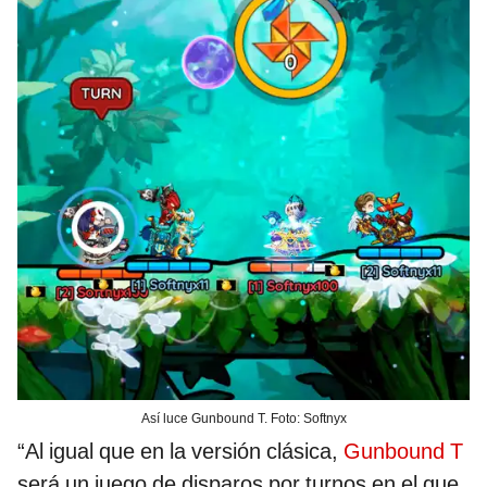
Así luce Gunbound T. Foto: Softnyx
“Al igual que en la versión clásica,
Gunbound T
será un juego de disparos por turnos en el que