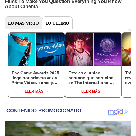
LO MÁS VISTO
LO ÚLTIMO
The Game Awards 2025
Este es el único
Tráil
llega por primera vez a
peruano que participa
reve
Prime Video: cómo y
en The International
evolu
cuándo ver el evento
2025 de Dota 2 con el
sigui
LEER MÁS
LEER MÁS
equipo Heroic