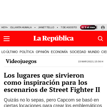
HOY
OLLANTA HUMALA
JANET TELLO
7 DE AGOSTO
TINKA RESULTADOS
LO ÚLTIMO
POLÍTICA
OPINIÓN
ECONOMÍA
SOCIEDAD
MUNDO
CIE
Videojuegos
15 Mar 2022 | 15:56 h
Los lugares que sirvieron
como inspiración para los
escenarios de Street Fighter II
Quizás no lo sepas, pero Capcom se basó en
ciertas locaciones para crear los emblemáticos