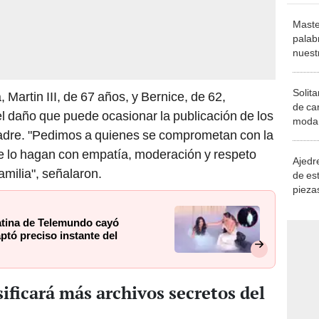
Maste
palab
nuest
Solita
, Martin III, de 67 años, y Bernice, de 62,
de ca
l daño que puede ocasionar la publicación de los
moda.
adre. "Pedimos a quienes se comprometan con la
demue
ue lo hagan con empatía, moderación y respeto
Ajedre
amilia", señalaron.
de es
piezas
consi
atina de Telemundo cayó
ptó preciso instante del
ficará más archivos secretos del