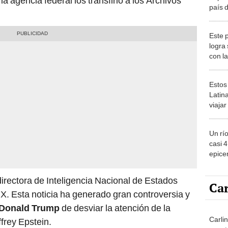
a agencia federal los transfirió a los Archivos
país 
Trump
indoc
Este 
motiv
logra
con l
del m
sorpr
Estos
Latin
viaja
ver lo
2026
Un rí
casi 
epicen
EE.UU
y exp
irectora de Inteligencia Nacional de Estados
Car
 X. Esta noticia ha generado gran controversia y
Donald Trump
de desviar la atención de la
Carlin
frey Epstein.