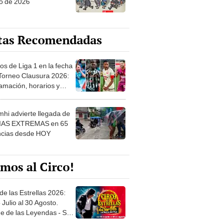
o de 2026
tas Recomendadas
os de Liga 1 en la fecha
 Torneo Clausura 2026:
amación, horarios y
 ver
hi advierte llegada de
IAS EXTREMAS en 65
ncias desde HOY
mos al Circo!
de las Estrellas 2026:
 Julio al 30 Agosto.
e de las Leyendas - San
l