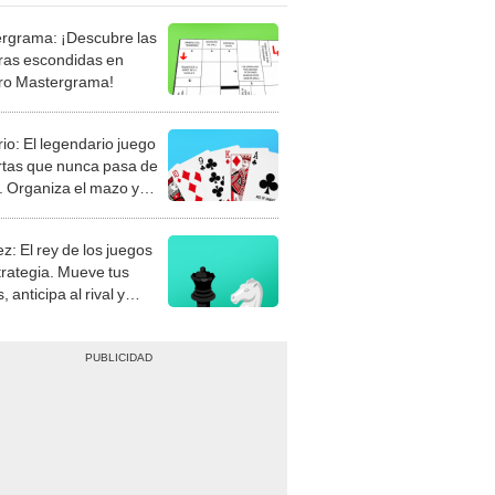
rgrama: ¡Descubre las
ras escondidas en
ro Mastergrama!
rio: El legendario juego
rtas que nunca pasa de
 Organiza el mazo y
stra tu habilidad.
z: El rey de los juegos
trategia. Mueve tus
, anticipa al rival y
gue el jaque mate.