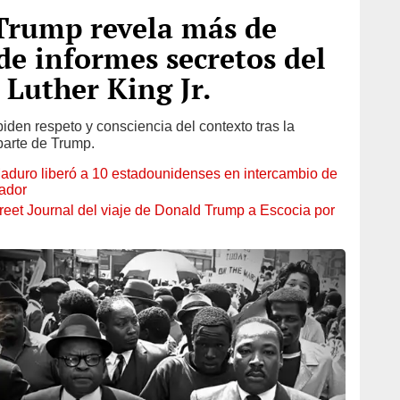
Trump revela más de
de informes secretos del
 Luther King Jr.
iden respeto y consciencia del contexto tras la
parte de Trump.
duro liberó a 10 estadounidenses en intercambio de
ador
reet Journal del viaje de Donald Trump a Escocia por