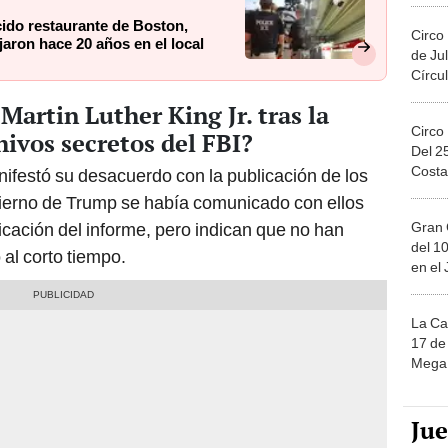
cido restaurante de Boston,
Circo
aron hace 20 años en el local
de Jul
Círcul
 Martin Luther King Jr. tras la
Circo
hivos secretos del FBI?
Del 2
Costa
nifestó su desacuerdo con la publicación de los
bierno de Trump se había comunicado con ellos
Gran 
licación del informe, pero indican que no han
del 10
 al corto tiempo.
en el
La Ca
17 de 
Mega 
Ju