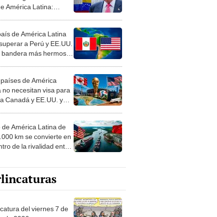
de América Latina:
 botará a
umentados por este
país de América Latina
o
 superar a Perú y EE.UU.
a bandera más hermosa
undo: la respuesta te
enderá
 países de América
a no necesitan visa para
r a Canadá y EE.UU. y
s partidos del Mundial
o de América Latina de
4.000 km se convierte en
tro de la rivalidad entre
. y China por comercio
ortaciones
lincaturas
catura del viernes 7 de