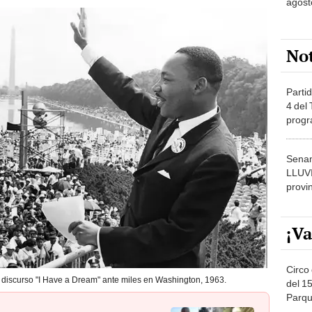
agost
No
Partid
4 del
progr
dónde
Senam
LLUV
provi
¡Va
Circo 
co discurso "I Have a Dream" ante miles en Washington, 1963.
del 15
Parqu
Migue