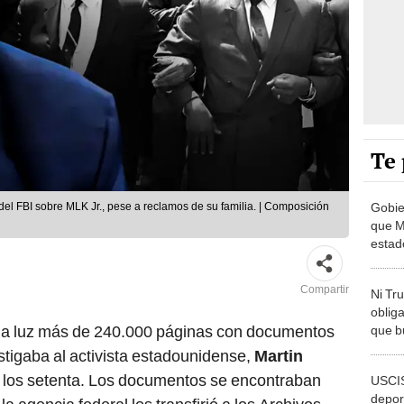
Te 
Gobie
el FBI sobre MLK Jr., pese a reclamos de su familia. | Composición
que M
estad
inter
depor
Compartir
Ni Tr
oblig
la luz más de 240.000 páginas con documentos
que b
EEUU,
stigaba al activista estadounidense,
Martin
Cámar
e los setenta. Los documentos se encontraban
USCIS
Maryl
depor