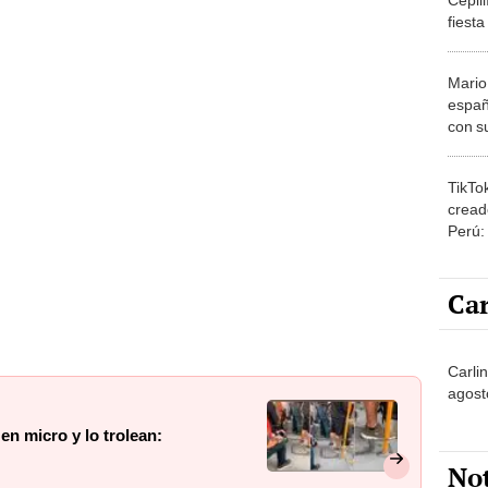
fiesta
“Recor
Mario
españ
con su
amor 
gastr
TikTo
cread
Perú:
puede
1.000
Car
Carli
agost
 en micro y lo trolean:
No