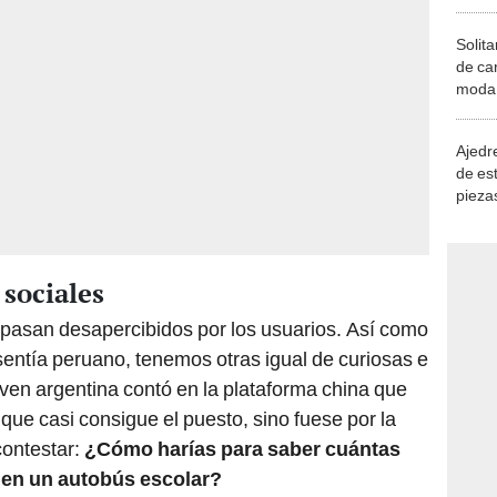
Solita
de ca
moda.
demue
Ajedre
de es
piezas
consi
 sociales
pasan desapercibidos por los usuarios. Así como
sentía peruano, tenemos otras igual de curiosas e
oven argentina contó en la plataforma china que
que casi consigue el puesto, sino fuese por la
contestar:
¿Cómo harías para saber cuántas
r en un autobús escolar?