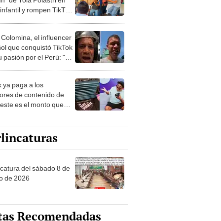
 infantil y rompen TikTok:
dar es vivir”
 Colomina, el influencer
ol que conquistó TikTok
 pasión por el Perú: "Mi
nació por la
onomía"
k ya paga a los
ores de contenido de
 este es el monto que
s llegar a cobrar por
 vistas
lincaturas
ncatura del sábado 8 de
o de 2026
tas Recomendadas