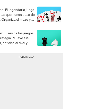
rio: El legendario juego
rtas que nunca pasa de
 Organiza el mazo y
stra tu habilidad.
z: El rey de los juegos
trategia. Mueve tus
, anticipa al rival y
gue el jaque mate.