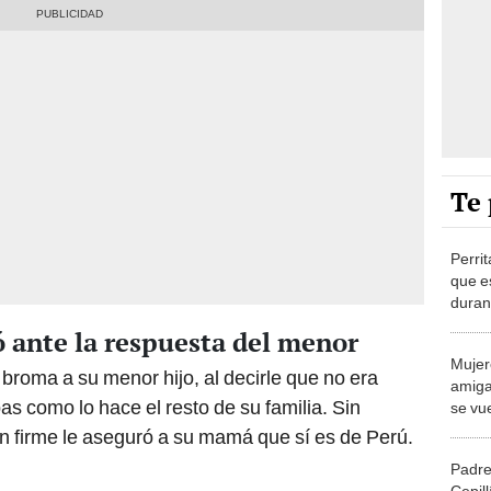
Te 
Perri
que e
duran
 ante la respuesta del menor
Mujer
broma a su menor hijo, al decirle que no era
amiga 
s como lo hace el resto de su familia. Sin
se vu
las 4
n firme le aseguró a su mamá que sí es de Perú.
Padre
Cepill