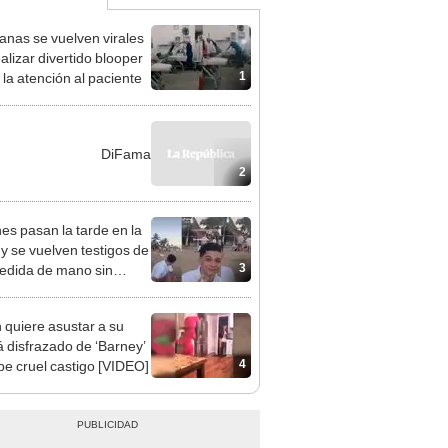
nas se vuelven virales
alizar divertido blooper
1
 la atención al paciente
DiFama
2
es pasan la tarde en la
 y se vuelven testigos de
3
edida de mano sin
r
 quiere asustar a su
disfrazado de ‘Barney’
4
ibe cruel castigo [VIDEO]