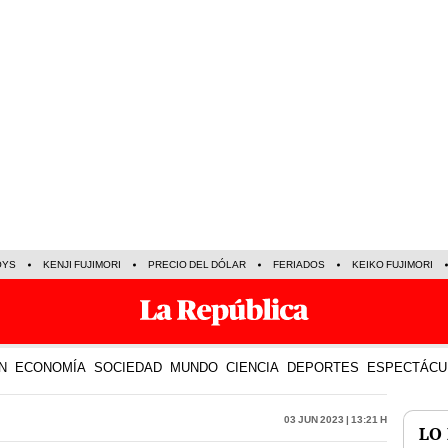
OYS
KENJI FUJIMORI
PRECIO DEL DÓLAR
FERIADOS
KEIKO FUJIMORI
N
ECONOMÍA
SOCIEDAD
MUNDO
CIENCIA
DEPORTES
ESPECTÁCU
03 Jun 2023 | 13:21 h
LO