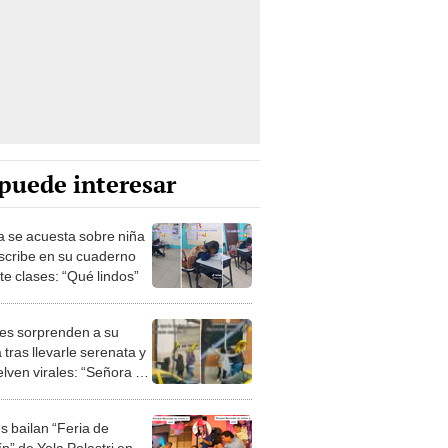
puede interesar
ta se acuesta sobre niña
scribe en su cuaderno
te clases: “Qué lindos”
es sorprenden a su
tras llevarle serenata y
elven virales: “Señora de
 décadas”
s bailan “Feria de
ín” de Yola Polastri en