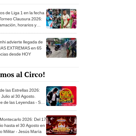
os de Liga 1 en la fecha
 Torneo Clausura 2026:
amación, horarios y
 ver
hi advierte llegada de
IAS EXTREMAS en 65
ncias desde HOY
mos al Circo!
de las Estrellas 2026:
 Julio al 30 Agosto.
e de las Leyendas - San
l
 Montecarlo 2026: Del 17
io hasta el 30 Agosto en
o Militar - Jesús María