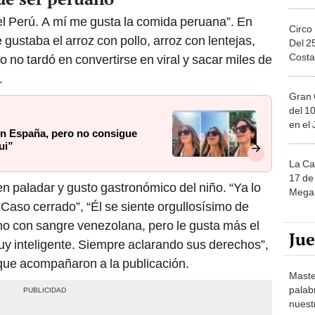
el Perú. A mí me gusta la comida peruana”. En
Circo
e gustaba el arroz con pollo, arroz con lentejas,
Del 2
Costa
o no tardó en convertirse en viral y sacar miles de
.
Gran 
del 10
en el
 en España, pero no consigue
ui”
La Ca
17 de 
n paladar y gusto gastronómico del niño. “Ya lo
Mega 
 Caso cerrado”, “Él se siente orgullosísimo de
ano con sangre venezolana, pero le gusta más el
Ju
uy inteligente. Siempre aclarando sus derechos”,
que acompañaron a la publicación.
Maste
palab
nuest