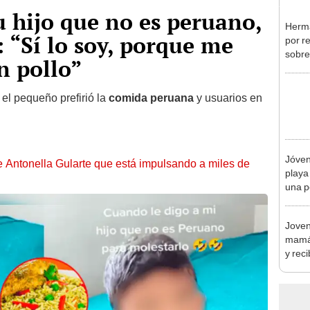
u hijo que no es peruano,
Herma
: “Sí lo soy, porque me
por re
sobre
n pollo”
 el pequeño prefirió la
comida peruana
y usuarios en
Jóven
de Antonella Gularte que está impulsando a miles de
playa
una p
quere
Joven
mamá 
y rec