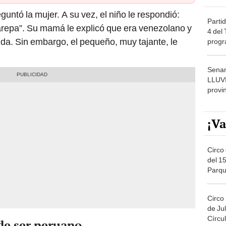
guntó la mujer. A su vez, el niño le respondió:
Partid
arepa”. Su mamá le explicó que era venezolano y
4 del
da. Sin embargo, el pequeño, muy tajante, le
progr
dónde
Senam
LLUV
provi
¡Va
Circo 
del 15
Parqu
Migue
Circo
de Jul
Círcul
 de ser peruano