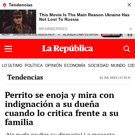
HOY
SINUANO RESULTADOS HOY
ALIANZA LIMA VS SPORT BOYS
JORGE MES
LO ÚLTIMO
POLÍTICA
OPINIÓN
ECONOMÍA
SOCIEDAD
MUNDO
CIE
Tendencias
12 Jul 2022 | 17:51 h
Perrito se enoja y mira con
indignación a su dueña
cuando lo critica frente a su
familia