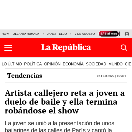
HOY
OLLANTA HUMALA
JANET TELLO
7 DE AGOSTO
TINKA RESULTADOS
LO ÚLTIMO
POLÍTICA
OPINIÓN
ECONOMÍA
SOCIEDAD
MUNDO
CIE
Tendencias
05 Feb 2022 | 16:39 h
Artista callejero reta a joven a
duelo de baile y ella termina
robándose el show
La joven se unió a la presentación de unos
bailarines de las calles de París y captó la