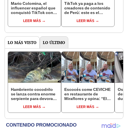
Mario Colomina, el
TikTok ya paga a los
influencer español que
creadores de contenido
conquistó TikTok con
de Perú: este es el
su pasión por el Perú:
monto que puedes
LEER MÁS
LEER MÁS
"Mi amor nació por la
llegar a cobrar por 1.000
gastronomía"
vistas
LO MÁS VISTO
LO ÚLTIMO
Hambriento cocodrilo
Escocés come CEVICHE
Osad
se lanza contra enorme
en restaurante de
desc
serpiente para devorarla
Miraflores y opina: “El
dueño
en un río [VIDEO]
de PERÚ es el mejor del
de s
LEER MÁS
LEER MÁS
mundo”