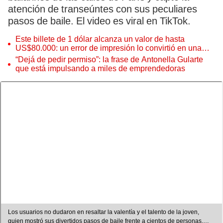
atención de transeúntes con sus peculiares
pasos de baile. El video es viral en TikTok.
Este billete de 1 dólar alcanza un valor de hasta
US$80.000: un error de impresión lo convirtió en una
pieza única que hoy buscan coleccionistas de todo el
“Dejá de pedir permiso”: la frase de Antonella Gularte
mundo
que está impulsando a miles de emprendedoras
Los usuarios no dudaron en resaltar la valentía y el talento de la joven,
quien mostró sus divertidos pasos de baile frente a cientos de personas.