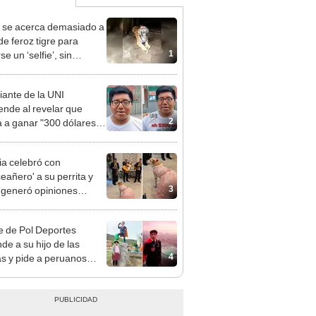
 se acerca demasiado a
de feroz tigre para
1
e un ‘selfie’, sin
char lo que pasaría
EO]
iante de la UNI
ende al revelar que
2
a a ganar "300 dólares
ora" al egresar
ia celebró con
eañero' a su perrita y
3
a generó opiniones
idas en redes: llevaron
chis
 de Pol Deportes
de a su hijo de las
4
cas y pide a peruanos
rlo: “Él es un niño”