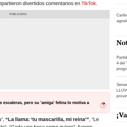
partieron divertidos comentarios en
TikTok
.
Carli
agost
No
Partid
4 del
progr
dónde
Senam
LLUV
provi
s escaleras, pero su ‘amiga’ felina lo motiva a
¡Va
”,
“La llama: ‘tu mascarilla, mi reina’”
, “Le
hicle”, “Cada uno besa como quiere”, fueron