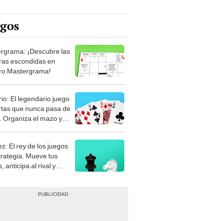
egos
rgrama: ¡Descubre las
ras escondidas en
ro Mastergrama!
rio: El legendario juego
rtas que nunca pasa de
 Organiza el mazo y
stra tu habilidad.
z: El rey de los juegos
trategia. Mueve tus
, anticipa al rival y
gue el jaque mate.