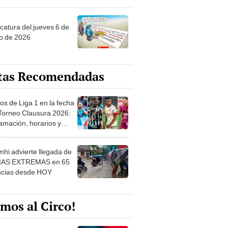
ncatura del jueves 6 de
o de 2026
tas Recomendadas
os de Liga 1 en la fecha
 Torneo Clausura 2026:
amación, horarios y
 ver
hi advierte llegada de
IAS EXTREMAS en 65
ncias desde HOY
mos al Circo!