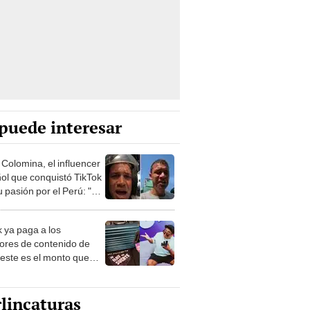
puede interesar
 Colomina, el influencer
ol que conquistó TikTok
 pasión por el Perú: "Mi
nació por la
onomía"
k ya paga a los
ores de contenido de
 este es el monto que
s llegar a cobrar por
 vistas
lincaturas