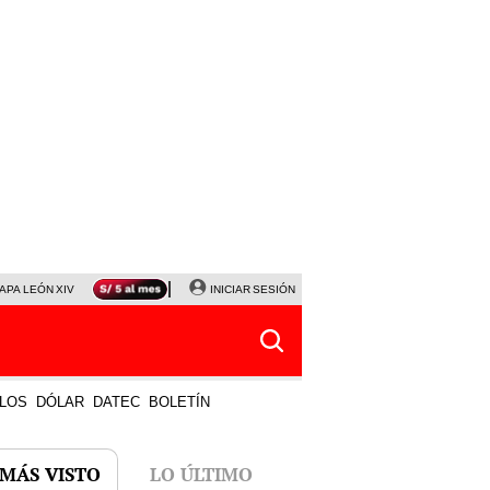
APA LEÓN XIV
NALDY SALDAÑA
INICIAR SESIÓN
LA BELLA LUZ
MAGALY MEDINA
HORÓS
LOS
DÓLAR
DATEC
BOLETÍN
 MÁS VISTO
LO ÚLTIMO