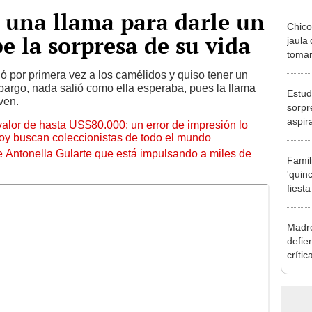
a una llama para darle un
Chico
be la sorpresa de su vida
jaula 
tomars
sospe
ió por primera vez a los camélidos y quiso tener un
[VID
bargo, nada salió como ella esperaba, pues la llama
Estud
ven.
sorpr
aspir
 valor de hasta US$80.000: un error de impresión lo
por h
hoy buscan coleccionistas de todo el mundo
de Antonella Gularte que está impulsando a miles de
Famil
'quinc
fiest
divid
maria
Madre
defien
críti
apoya