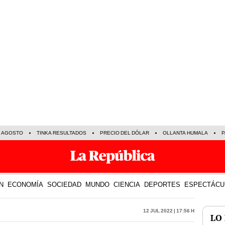
E AGOSTO
TINKA RESULTADOS
PRECIO DEL DÓLAR
OLLANTA HUMALA
P
N
ECONOMÍA
SOCIEDAD
MUNDO
CIENCIA
DEPORTES
ESPECTÁCU
12 Jul 2022 | 17:56 h
LO