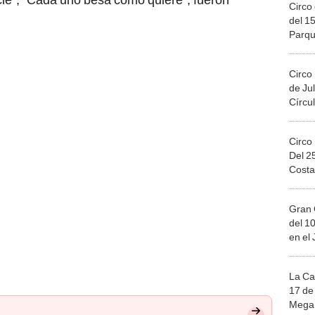
Circo 
del 15
Parqu
Migue
Circo
de Jul
Círcul
Circo
Del 2
Costa
Gran 
del 10
en el
La Ca
17 de 
Mega 