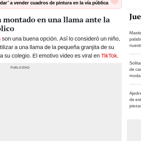
dar’ a vender cuadros de pintura en la vía pública
Ju
la montado en una llama ante la
lico
Maste
s
son una buena opción. Así lo consideró un niño,
palab
nuest
tilizar a una llama de la pequeña granjita de su
a su colegio. El emotivo video es viral en
TikTok
.
Solita
de ca
moda.
demue
Ajedre
de es
piezas
consi