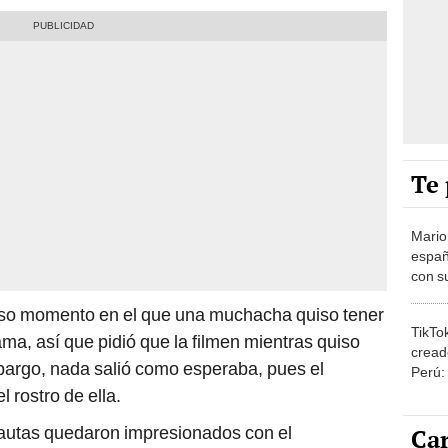
Te 
Mario
españ
con su
amor 
iso momento en el que una muchacha quiso tener
gastr
TikTo
ama, así que pidió que la filmen mientras quiso
cread
mbargo, nada salió como esperaba, pues el
Perú:
puede
 rostro de ella.
1.000
nautas quedaron impresionados con el
Car