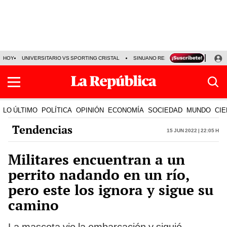
HOY
UNIVERSITARIO VS SPORTING CRISTAL
SINUANO RESULTADOS HOY
CA
LO ÚLTIMO
POLÍTICA
OPINIÓN
ECONOMÍA
SOCIEDAD
MUNDO
CIE
Tendencias
15 Jun 2022 | 22:05 h
Militares encuentran a un
perrito nadando en un río,
pero este los ignora y sigue su
camino