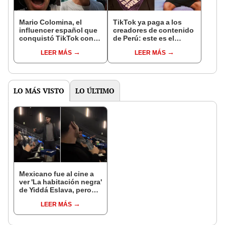
Mario Colomina, el
TikTok ya paga a los
influencer español que
creadores de contenido
conquistó TikTok con
de Perú: este es el
su pasión por el Perú:
monto que puedes
LEER MÁS
LEER MÁS
"Mi amor nació por la
llegar a cobrar por 1.000
gastronomía"
vistas
LO MÁS VISTO
LO ÚLTIMO
Mexicano fue al cine a
ver 'La habitación negra'
de Yiddá Eslava, pero
resultado no fue lo que
LEER MÁS
esperaba: "Va diferente
a lo que me imaginaba"