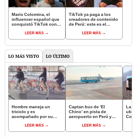
Mario Colomina, el
TikTok ya paga a los
influencer español que
creadores de contenido
conquistó TikTok con
de Perú: este es el
su pasión por el Perú:
monto que puedes
LEER MÁS
LEER MÁS
"Mi amor nació por la
llegar a cobrar por 1.000
gastronomía"
vistas
LO MÁS VISTO
LO ÚLTIMO
Hombre maneja un
Captan bus de ‘El
La ca
triciclo y es
Chino’ en pista de
ubica
acompañado por su
aeropuerto en Perú y
Coma
perro en un scooter
usuarios bromean:
aban
LEER MÁS
LEER MÁS
“Ahora compite con el
años:
avión”
un ce
rejas