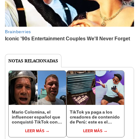
NOTAS RELACIONADAS
Mario Colomina, el
TikTok ya paga a los
influencer español que
creadores de contenido
conquistó TikTok con
de Perú: este es el
su pasión por el Perú:
monto que puedes
LEER MÁS
LEER MÁS
"Mi amor nació por la
llegar a cobrar por 1.000
gastronomía"
vistas