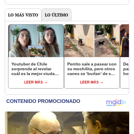
LO MÁS VISTO
LO ÚLTIMO
Youtuber de Chile
Perrito sale a pasear con
Dejó 
sorprende al revelar
su mochilita, pero otros
para 
cuál es la mejor ciudad
canes se ‘burlan’ de su
hoy 
del Perú para vivir: no es
nuevo accesorio
nuevo
LEER MÁS
LEER MÁS
Cuzco, ni Arequipa y
menos Lima