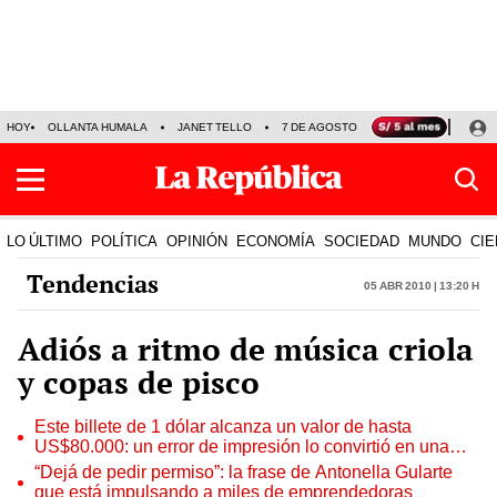
HOY
OLLANTA HUMALA
JANET TELLO
7 DE AGOSTO
TINKA RESULTADOS
LO ÚLTIMO
POLÍTICA
OPINIÓN
ECONOMÍA
SOCIEDAD
MUNDO
CIE
Tendencias
05 Abr 2010 | 13:20 h
Adiós a ritmo de música criola
y copas de pisco
Este billete de 1 dólar alcanza un valor de hasta
US$80.000: un error de impresión lo convirtió en una
pieza única que hoy buscan coleccionistas de todo el
“Dejá de pedir permiso”: la frase de Antonella Gularte
mundo
que está impulsando a miles de emprendedoras