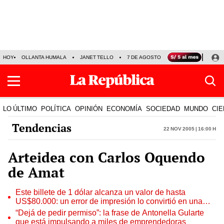
HOY
OLLANTA HUMALA
JANET TELLO
7 DE AGOSTO
TINKA RESULTADOS
LO ÚLTIMO
POLÍTICA
OPINIÓN
ECONOMÍA
SOCIEDAD
MUNDO
CIE
Tendencias
22 Nov 2005 | 16:00 h
Arteidea con Carlos Oquendo
de Amat
Este billete de 1 dólar alcanza un valor de hasta
US$80.000: un error de impresión lo convirtió en una
pieza única que hoy buscan coleccionistas de todo el
“Dejá de pedir permiso”: la frase de Antonella Gularte
mundo
que está impulsando a miles de emprendedoras