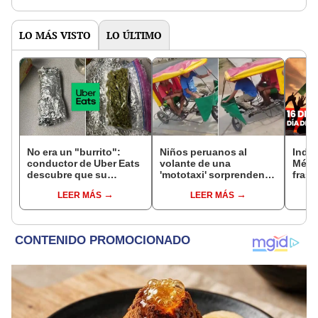
LO MÁS VISTO
LO ÚLTIMO
No era un "burrito":
Niños peruanos al
Inde
conductor de Uber Eats
volante de una
Méxi
descubre que su
'mototaxi' sorprenden
frase
entrega era marihuana
en redes: “Pasaje a 20
What
LEER MÁS
LEER MÁS
disfrazada
céntimos”