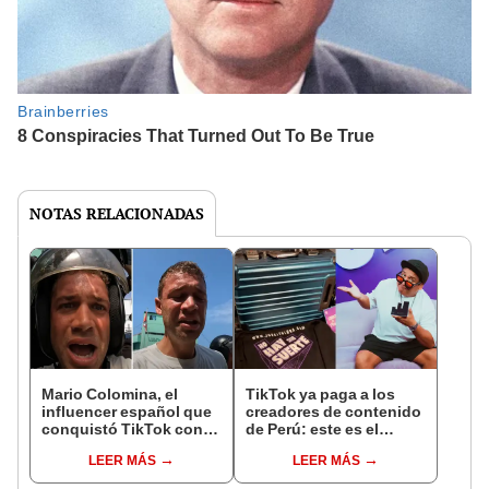
NOTAS RELACIONADAS
Mario Colomina, el
TikTok ya paga a los
influencer español que
creadores de contenido
conquistó TikTok con
de Perú: este es el
su pasión por el Perú:
monto que puedes
LEER MÁS
LEER MÁS
"Mi amor nació por la
llegar a cobrar por 1.000
gastronomía"
vistas