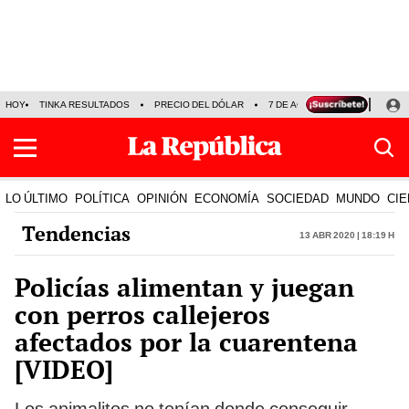
HOY
TINKA RESULTADOS
PRECIO DEL DÓLAR
7 DE AGOSTO
OLLANTA H
LO ÚLTIMO
POLÍTICA
OPINIÓN
ECONOMÍA
SOCIEDAD
MUNDO
CIE
Tendencias
13 Abr 2020 | 18:19 h
Policías alimentan y juegan
con perros callejeros
afectados por la cuarentena
[VIDEO]