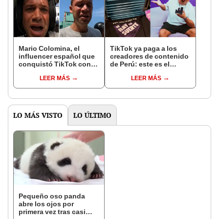
Mario Colomina, el
TikTok ya paga a los
influencer español que
creadores de contenido
conquistó TikTok con
de Perú: este es el
su pasión por el Perú:
monto que puedes
LEER MÁS
LEER MÁS
"Mi amor nació por la
llegar a cobrar por 1.000
gastronomía"
vistas
LO MÁS VISTO
LO ÚLTIMO
Pequeño oso panda
abre los ojos por
primera vez tras casi