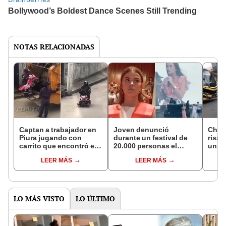
NOTAS RELACIONADAS
Captan a trabajador en
Joven denunció
Chofe
Piura jugando con
durante un festival de
risas
carrito que encontró en
20.000 personas el
un cu
la basura y conmueve
acoso que sufrió por
"Se c
LEER MÁS
LEER MÁS
en redes: "Tiene a su
sus compañeros en
enco
niño interior"
España: universidad la
había silenciado
LO MÁS VISTO
LO ÚLTIMO