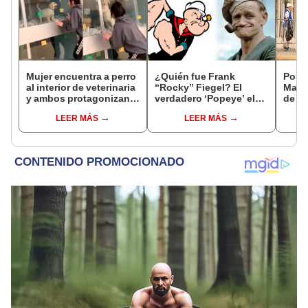
Mujer encuentra a perro
¿Quién fue Frank
Postu
al interior de veterinaria
“Rocky” Fiegel? El
Marc
y ambos protagonizan
verdadero ‘Popeye’ el
de a
conmovedora escena
marino
sorpr
LEER MÁS
LEER MÁS
[VIDEO]
cabel
peru