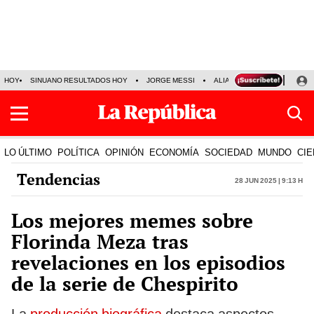
HOY
SINUANO RESULTADOS HOY
JORGE MESSI
ALIANZA LIMA VS SPORT BO
LO ÚLTIMO
POLÍTICA
OPINIÓN
ECONOMÍA
SOCIEDAD
MUNDO
CIE
Tendencias
28 Jun 2025 | 9:13 h
Los mejores memes sobre
Florinda Meza tras
revelaciones en los episodios
de la serie de Chespirito