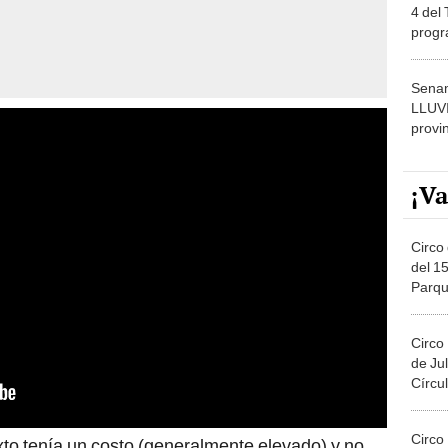
4 del
progr
dónde
Senam
LLUV
provi
¡Va
Circo 
del 15
Parqu
Migue
Circo
de Jul
Círcul
Circo
to tenía un costo (generalmente elevado) y no