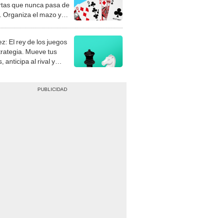
rtas que nunca pasa de
 Organiza el mazo y
stra tu habilidad.
z: El rey de los juegos
trategia. Mueve tus
, anticipa al rival y
gue el jaque mate.