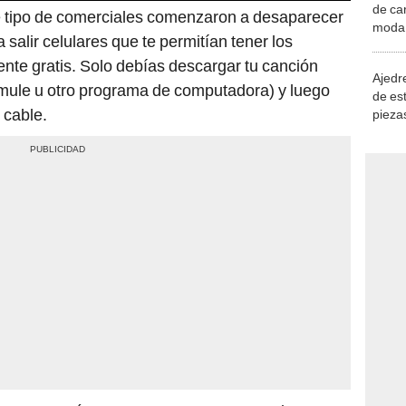
de ca
e tipo de comerciales comenzaron a desaparecer
moda.
alir celulares que te permitían tener los
demue
ente gratis. Solo debías descargar tu canción
Ajedre
mule u otro programa de computadora) y luego
de es
 cable.
piezas
consi