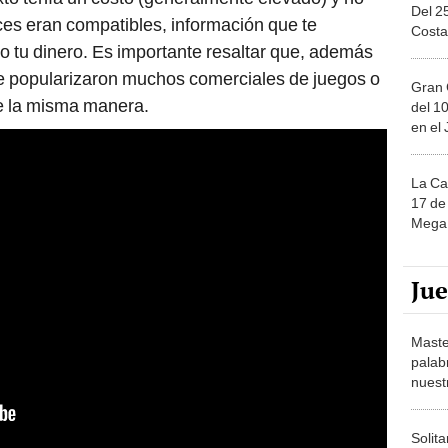
Del 2
ces eran compatibles, información que te
Costa
 tu dinero. Es importante resaltar que, además
se popularizaron muchos comerciales de juegos o
Gran 
e la misma manera.
del 10
en el
La Ca
17 de 
Mega 
Ju
Maste
palab
nuest
Solita