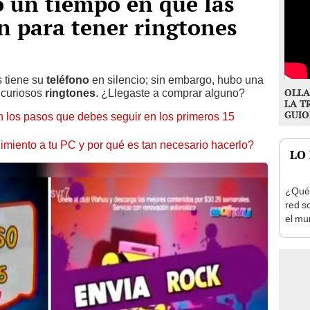
 un tiempo en que las
n para tener ringtones
s tiene su
teléfono
en silencio; sin embargo, hubo una
OLLA
 curiosos
ringtones
. ¿Llegaste a comprar alguno?
LA T
GUIO
 los pasos que debes seguir en los primeros 15
miento a tu PC y por qué es tan necesario hacerlo?
LO
¿Qué 
red s
el mu