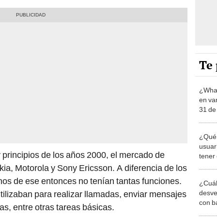
Te 
¿What
en var
31 de
¿Qué 
usuar
y principios de los años 2000, el mercado de
tener 
amig
a, Motorola y Sony Ericsson. A diferencia de los
nos de ese entonces no tenían tantas funciones.
¿Cuál
desve
utilizaban para realizar llamadas, enviar mensajes
con b
s, entre otras tareas básicas.