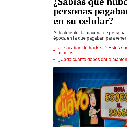
¿Sabías que hubo
personas pagaba
en su celular?
Actualmente, la mayoría de persona
época en la que pagaban para tener
¿Te acaban de hackear? Estos son
minutos
¿Cada cuánto debes darle manteni