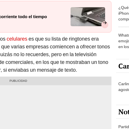
¿Qué 
iPhon
corriente todo el tiempo
compr
usad
Whats
tos
celulares
es que su lista de ringtones era
emojis
có que varias empresas comiencen a ofrecer tonos
en lo
izás no lo recuerdes, pero en la televisión
de comerciales, en los que te mostraban un tono
Car
 si enviabas un mensaje de texto.
Carli
agost
No
Partid