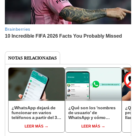
NOTAS RELACIONADAS
¿WhatsApp dejará de
¿Qué son los 'nombres
¿Qué 
funcionar en varios
de usuario' de
probl
teléfonos a partir del 31
WhatsApp y cómo
llama
de mayo? Aquí la
tenerlo antes que tus
teléf
LEER MÁS
LEER MÁS
verdad
amigos?
ense