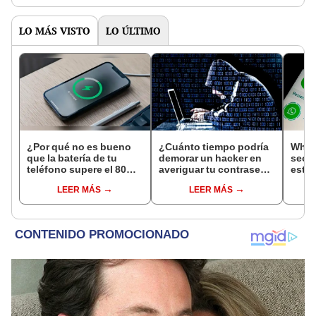
LO MÁS VISTO
LO ÚLTIMO
¿Por qué no es bueno
¿Cuánto tiempo podría
Whats
que la batería de tu
demorar un hacker en
secre
teléfono supere el 80%
averiguar tu contraseña
estad
de su capacidad?
a la fuerza?
dese
LEER MÁS
LEER MÁS
Descúbrelo