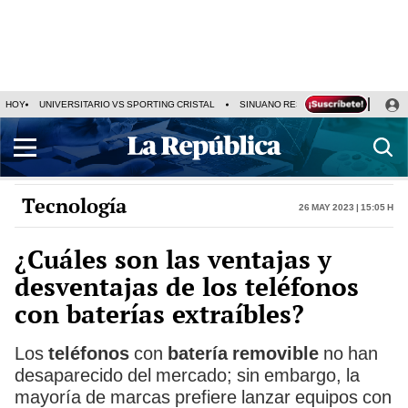
HOY
UNIVERSITARIO VS SPORTING CRISTAL
SINUANO RESULTADOS HOY
CA
Tecnología
26 May 2023 | 15:05 h
¿Cuáles son las ventajas y
desventajas de los teléfonos
con baterías extraíbles?
Los
teléfonos
con
batería removible
no han
desaparecido del mercado; sin embargo, la
mayoría de marcas prefiere lanzar equipos con