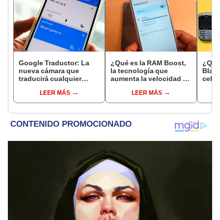
Google Traductor: La
¿Qué es la RAM Boost,
¿Qué
nueva cámara que
la tecnología que
Blac
traducirá cualquier
aumenta la velocidad y
celu
texto al instante
potencia de tu
de lo
LEER MÁS
LEER MÁS
smartphone?
un r