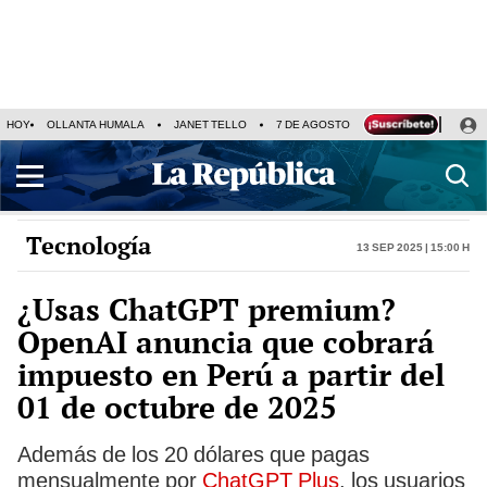
HOY
OLLANTA HUMALA
JANET TELLO
7 DE AGOSTO
TINKA RESULTADOS
Tecnología
13 Sep 2025 | 15:00 h
¿Usas ChatGPT premium?
OpenAI anuncia que cobrará
impuesto en Perú a partir del
01 de octubre de 2025
Además de los 20 dólares que pagas
mensualmente por
ChatGPT Plus
, los usuarios