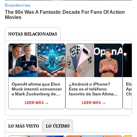
NOTAS RELACIONADAS
OpenAI afirma que Elon
¿Android o iPhone?
Elon
Musk intentó convencer
Este es el teléfono
Apple
a Mark Zuckerberg de
favorito de Sam Altman,
Chat
comprar ChatGPT
el creador de ChatGPT
desmi
LEER MÁS
LEER MÁS
juntos
hipóc
LO MÁS VISTO
LO ÚLTIMO