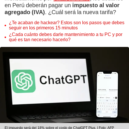
en Perú deberán pagar un
impuesto al valor
agregado (IVA)
. ¿Cuál será la nueva tarifa?
¿Te acaban de hackear? Estos son los pasos que debes
seguir en los primeros 15 minutos
¿Cada cuánto debes darle mantenimiento a tu PC y por
qué es tan necesario hacerlo?
El impuesto será del 18% sobre el costo de ChatGPT Plus. | Foto: AFP