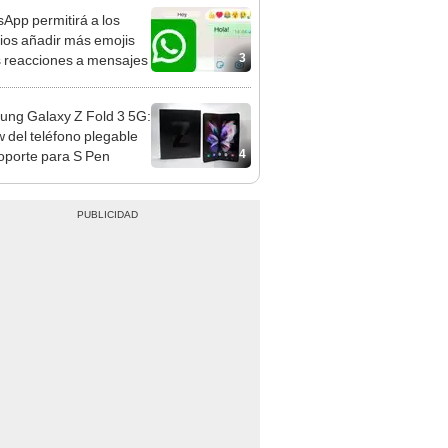
App permitirá a los
ios añadir más emojis
3
s reacciones a mensajes
ng Galaxy Z Fold 3 5G:
w del teléfono plegable
4
oporte para S Pen