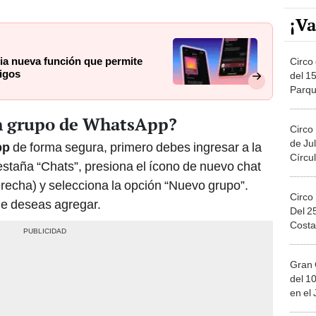
¡Va
ia nueva función que permite
Circo 
migos
del 15
Parqu
Migue
n grupo de WhatsApp?
Circo
de Jul
pp
de forma segura, primero debes ingresar a la
Círcul
pestaña “Chats”, presiona el ícono de nuevo chat
erecha) y selecciona la opción “Nuevo grupo”.
Circo
ue deseas agregar.
Del 2
Costa
Gran 
del 10
en el