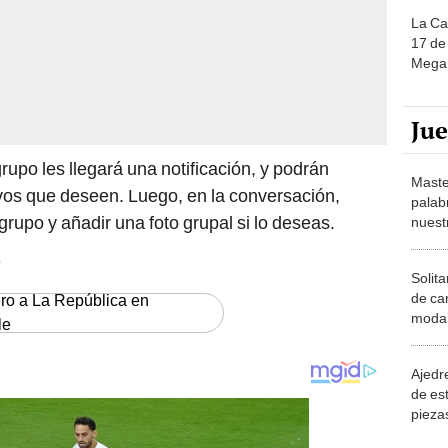
La Ca
17 de 
Mega 
Ju
upo les llegará una notificación, y podrán
Maste
ivos que deseen. Luego, en la conversación,
palab
rupo y añadir una foto grupal si lo deseas.
nuest
S
Solita
de ca
ero a La República en
moda.
le
demue
Ajedre
de es
piezas
consi