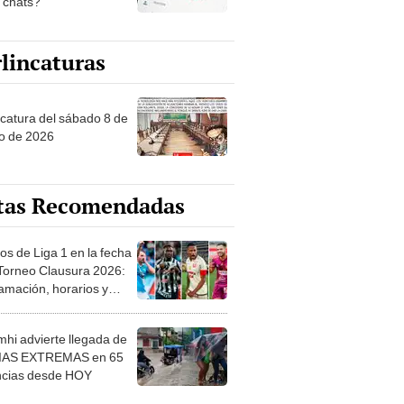
s chats?
lincaturas
ncatura del sábado 8 de
o de 2026
tas Recomendadas
os de Liga 1 en la fecha
 Torneo Clausura 2026:
amación, horarios y
 ver
hi advierte llegada de
IAS EXTREMAS en 65
ncias desde HOY