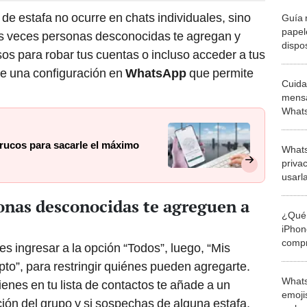
de estafa no ocurre en chats individuales, sino
Guía 
papel
s veces personas desconocidas te agregan y
dispos
os para robar tus cuentas o incluso acceder a tus
ste una configuración en
WhatsApp
que permite
Cuida
mensa
Whats
cuent
rucos para sacarle el máximo
Whats
priva
usarl
onas desconocidas te agreguen a
¿Qué 
iPhon
compr
s ingresar a la opción “Todos”, luego, “Mis
usad
pto”, para restringir quiénes pueden agregarte.
Whats
enes en tu lista de contactos te añade a un
emojis
ción del grupo y si sospechas de alguna estafa,