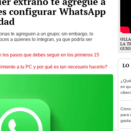
ier extraño te agregue a
des configurar WhatsApp
idad
onas te agreguen a un grupo; sin embargo, lo
OLLA
ces a quienes lo integran, ya que podría ser
LA T
GUIO
 los pasos que debes seguir en los primeros 15
LO
miento a tu PC y por qué es tan necesario hacerlo?
¿Qué 
en qu
ciber
Cómo 
para v
gasta