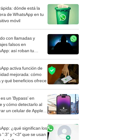
rápida: dónde está la
era de WhatsApp en tu
itivo móvil
do con llamadas y
jes falsos en
App: así roban tu
a y acceden a tus datos
App activa función de
cidad mejorada: cómo
a y qué beneficios ofrece
es un 'Bypass' en
e y cómo detectarlo al
ar un celular de Apple
o?
App: ¿qué significan los
 “:3” y “<3″ que se usan