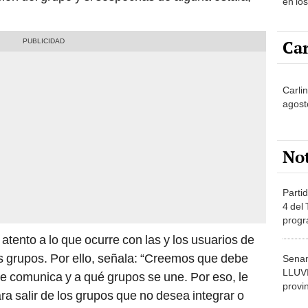
en lo
Car
Carli
agost
No
Partid
4 del
progr
dónde
tento a lo que ocurre con las y los usuarios de
s grupos. Por ello, señala: “Creemos que debe
Senam
LLUV
se comunica y a qué grupos se une. Por eso, le
provi
 salir de los grupos que no desea integrar o