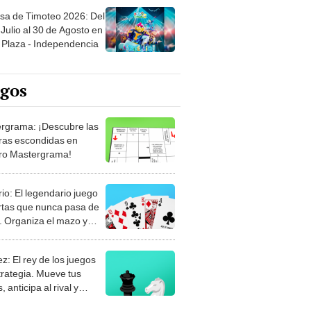
sa de Timoteo 2026: Del
Julio al 30 de Agosto en
Plaza - Independencia
egos
rgrama: ¡Descubre las
ras escondidas en
ro Mastergrama!
rio: El legendario juego
rtas que nunca pasa de
 Organiza el mazo y
stra tu habilidad.
z: El rey de los juegos
trategia. Mueve tus
, anticipa al rival y
gue el jaque mate.