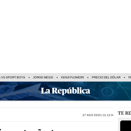
A VS SPORT BOYS
JORGE MESSI
KENJI FUJIMORI
PRECIO DEL DÓLAR
F
TE R
27 Ago 2025 | 11:12 h