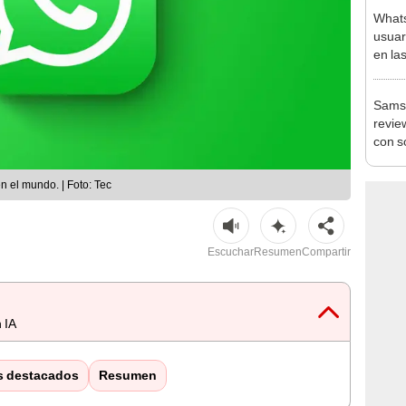
Whats
usuar
en la
Samsu
revie
con s
 el mundo. | Foto: Tec
Escuchar
Resumen
Compartir
 IA
s destacados
Resumen