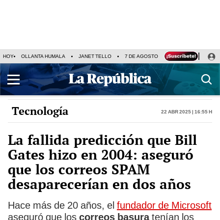
HOY
OLLANTA HUMALA
JANET TELLO
7 DE AGOSTO
TINKA RESULTADOS
Tecnología
22 Abr 2025 | 16:55 h
La fallida predicción que Bill
Gates hizo en 2004: aseguró
que los correos SPAM
desaparecerían en dos años
Hace más de 20 años, el
fundador de Microsoft
aseguró que los
correos basura
tenían los