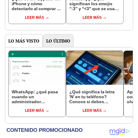
iPhone y cómo
significan los emojis
detectarlo al comprar un
“:3” y “<3″ que se usan
celular de Apple usado?
en los chats?
LEER MÁS
LEER MÁS
LO MÁS VISTO
LO ÚLTIMO
WhatsApp: ¿qué pasa
¿Qué significa la letra
Apren
cuando un
'N' en tu teléfono?
cont
administrador
Conoce si debes
olvid
abandona un grupo y
desactivarla o
celul
LEER MÁS
LEER MÁS
no tiene reemplazo?
mantenerla activada
hacer