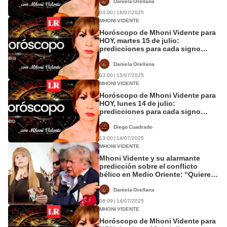
Daniela Orellana
03:00 | 16/07/2025
MHONI VIDENTE
Horóscopo de Mhoni Vidente para
HOY, martes 15 de julio:
predicciones para cada signo
zodiacal
Daniela Orellana
03:00 | 15/07/2025
MHONI VIDENTE
Horóscopo de Mhoni Vidente para
HOY, lunes 14 de julio:
predicciones para cada signo
zodiacal
Diego Cuadrado
13:00 | 14/07/2025
MHONI VIDENTE
Mhoni Vidente y su alarmante
predicción sobre el conflicto
bélico en Medio Oriente: “Quieren
acabar con Trump”
Daniela Orellana
08:09 | 14/07/2025
MHONI VIDENTE
Horóscopo de Mhoni Vidente para