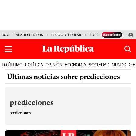
HOY
TINKA RESULTADOS
PRECIO DEL DÓLAR
7 DE AGOSTO
OLLANTA H
LO ÚLTIMO
POLÍTICA
OPINIÓN
ECONOMÍA
SOCIEDAD
MUNDO
CIE
Últimas noticias sobre predicciones
predicciones
predicciones