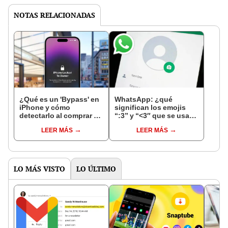
NOTAS RELACIONADAS
¿Qué es un 'Bypass' en
WhatsApp: ¿qué
iPhone y cómo
significan los emojis
detectarlo al comprar un
“:3” y “<3″ que se usan
celular de Apple usado?
en los chats?
LEER MÁS
LEER MÁS
LO MÁS VISTO
LO ÚLTIMO