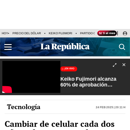
HOY
PRECIO DEL DÓLAR
KEIKO FUJIMORI
PARTIDO OBRAS
ARMONÍA 10
EN VIVO
Keiko Fujimori alcanza
60% de aprobación
ciudadana | Sin Guion con
Rosa María Palacios
Tecnología
24 Feb 2025 | 20:11 h
Cambiar de celular cada dos