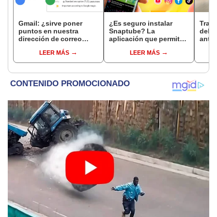
Gmail: ¿sirve poner
¿Es seguro instalar
Trab
puntos en nuestra
Snaptube? La
debes
dirección de correo
aplicación que permite
ante
electrónico?
descargar videos de
lapt
LEER MÁS
LEER MÁS
YouTube en tu teléfono
offic