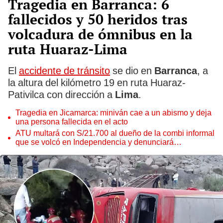
Tragedia en Barranca: 6
fallecidos y 50 heridos tras
volcadura de ómnibus en la
ruta Huaraz-Lima
El
accidente de tránsito
se dio en
Barranca
, a
la altura del kilómetro 19 en ruta Huaraz-
Pativilca con dirección a
Lima
.
Tragedia en Jicamarca: miniván cae a un abismo y deja
una persona fallecida en el acto
ATU multará con S/21.700 al dueño de la combi informal
que se volcó en Independencia y denunciará
penalmente al conductor