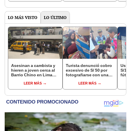
penalmente al
conductor
LO MÁS VISTO
LO ÚLTIMO
Asesinan a cambista y
Turista denunció cobro
Usuar
hieren a joven cerca al
excesivo de S/ 50 por
S/14.
Barrio Chino en Lima
fotografiarse con una
fútbo
Cercado: un
alpaca en Cusco y
se ne
LEER MÁS
LEER MÁS
sospechoso detenido
Serenazgo recuperó el
Indec
dinero
empr
19.0