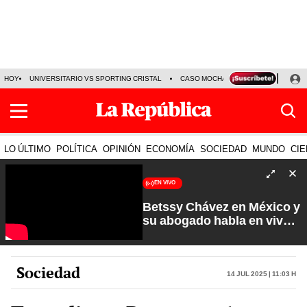
HOY
UNIVERSITARIO VS SPORTING CRISTAL
CASO MOCHASUELDOS
MIGUEL
LO ÚLTIMO
POLÍTICA
OPINIÓN
ECONOMÍA
SOCIEDAD
MUNDO
CIE
EN VIVO
Betssy Chávez en México y
su abogado habla en vivo |
Que No Se Te Olvide con
Carlos Cornejo
Sociedad
14 Jul 2025 | 11:03 h