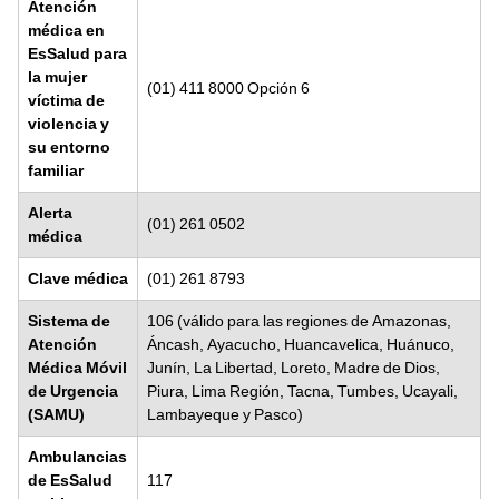
Atención
médica en
EsSalud para
la mujer
(01) 411 8000 Opción 6
víctima de
violencia y
su entorno
familiar
Alerta
(01) 261 0502
médica
Clave médica
(01) 261 8793
Sistema de
106 (válido para las regiones de Amazonas,
Atención
Áncash, Ayacucho, Huancavelica, Huánuco,
Médica Móvil
Junín, La Libertad, Loreto, Madre de Dios,
de Urgencia
Piura, Lima Región, Tacna, Tumbes, Ucayali,
(SAMU)
Lambayeque y Pasco)
Ambulancias
de EsSalud
117