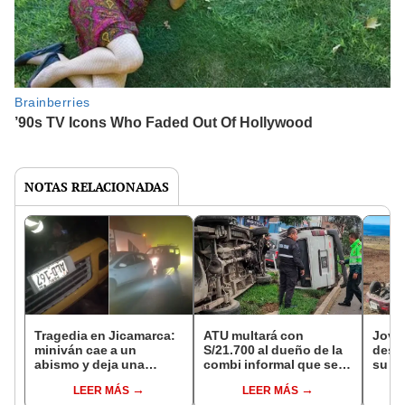
NOTAS RELACIONADAS
Tragedia en Jicamarca:
ATU multará con
Jove
miniván cae a un
S/21.700 al dueño de la
despi
abismo y deja una
combi informal que se
su ve
persona fallecida en el
volcó en Independencia
exce
LEER MÁS
LEER MÁS
acto
y denunciará
carre