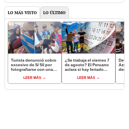
pero 
LO MÁS VISTO
LO ÚLTIMO
Turista denunció cobro
¿Se trabaja el viernes 7
Detie
excesivo de S/ 50 por
de agosto? El Peruano
Azul 
fotografiarse con una
aclara si hay feriado
denu
alpaca en Cusco y
largo tras el descanso
que l
LEER MÁS
LEER MÁS
Serenazgo recuperó el
del 6 de agosto
polic
dinero