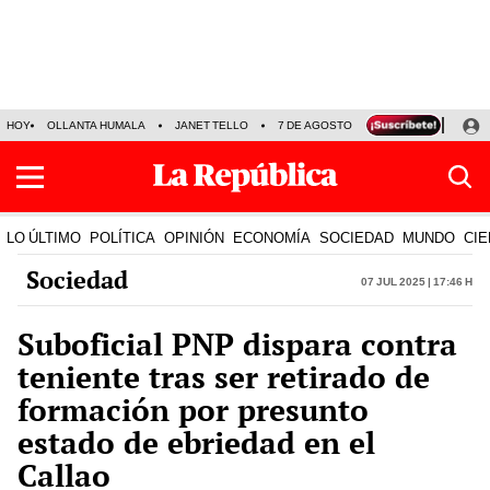
HOY
OLLANTA HUMALA
JANET TELLO
7 DE AGOSTO
TINKA RESULTADOS
LO ÚLTIMO
POLÍTICA
OPINIÓN
ECONOMÍA
SOCIEDAD
MUNDO
CIE
Sociedad
07 Jul 2025 | 17:46 h
Suboficial PNP dispara contra
teniente tras ser retirado de
formación por presunto
estado de ebriedad en el
Callao