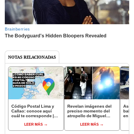
NOTAS RELACIONADAS
Código Postal Lima y
Revelan imágenes del
Asesi
Callao: conoce aquí
preciso momento del
balaz
cuál te corresponde |
atropello de Miguel
en el
Actualizado 2025
Ángel Requejo contra
bord
LEER MÁS
LEER MÁS
'El Charrúa': golpeó a
motoc
personal minutos antes
trasl