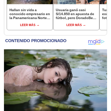
Hallan sin vida a
Usuaria ganó casi
Turis
conocido empresario en
S/14.850 en apuesta de
exces
la Panamericana Norte
fútbol, pero DoradoBet
fotog
tras ser secuestrado en
se negó a pagar:
alpa
LEER MÁS
LEER MÁS
Sullana, Piura
Indecopi multó a la
Seren
empresa con más de S/
dine
19.000