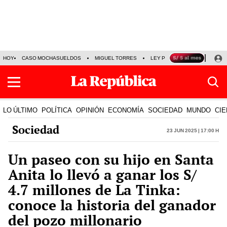
HOY
CASO MOCHASUELDOS
MIGUEL TORRES
LEY PULPÍN
PRECIO DEL
LO ÚLTIMO
POLÍTICA
OPINIÓN
ECONOMÍA
SOCIEDAD
MUNDO
CIE
Sociedad
23 Jun 2025 | 17:00 h
Un paseo con su hijo en Santa
Anita lo llevó a ganar los S/
4.7 millones de La Tinka:
conoce la historia del ganador
del pozo millonario