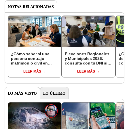
NOTAS RELACIONADAS
¿Cómo saber si una
Elecciones Regionales
¿Cóm
persona contrajo
y Municipales 2026:
denun
matrimonio civil en
consulta con tu DNI si
con 
Reniec?
fuiste elegido miembro
LEER MÁS
LEER MÁS
de mesa para este 4 de
octubre en el link oficial
de la ONPE
LO MÁS VISTO
LO ÚLTIMO