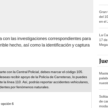
Gran 
del 10
en el
La Ca
 con las investigaciones correspondientes para
17 de 
rible hecho, así como la identificación y captura
Mega 
Ju
rte con la Central Policial, debes marcar el código 105.
Maste
deseas recibir apoyo de la Policía de Carreteras, lo puedes
palab
e la línea 110. Así, podrás reportar accidentes vehiculares,
nuest
identes por fenómenos naturales.
Solita
de ca
 opción 6
moda.