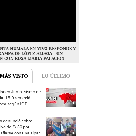
NTA HUMALA EN VIVO RESPONDE Y
RAMPA DE LÓPEZ ALIAGA | SIN
N CON ROSA MARÍA PALACIOS
 MÁS VISTO
LO ÚLTIMO
or en Junín: sismo de
tud 5,0 remeció
1
aca según IGP
ta denunció cobro
ivo de S/ 50 por
2
rafiarse con una alpaca