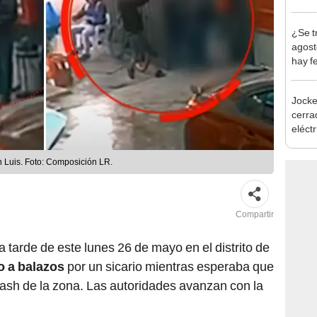
en Cu
recup
¿Se t
agost
hay fe
desca
Jocke
cerrad
eléct
abrir
n Luis. Foto: Composición LR.
Compartir
a tarde de este lunes 26 de mayo en el distrito de
o a balazos
por un sicario mientras esperaba que
ash de la zona. Las autoridades avanzan con la