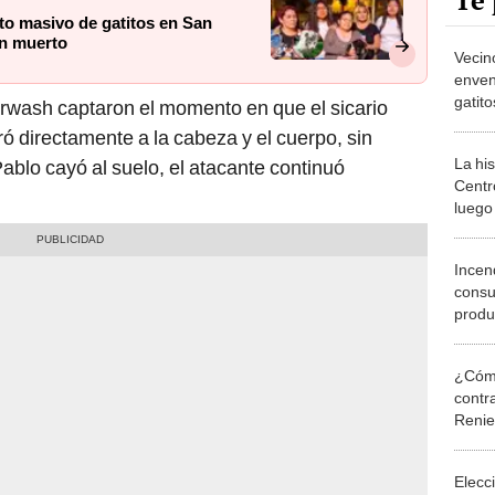
Te 
o masivo de gatitos en San
an muerto
Vecin
enven
gatit
rwash captaron el momento en que el sicario
siete
ó directamente a la cabeza y el cuerpo, sin
La hi
ablo cayó al suelo, el atacante continuó
Centr
luego
distri
S/8 m
Incen
cons
produ
Luis:
por as
¿Cómo
contra
Reni
Elecc