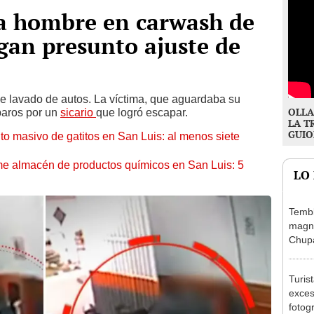
a a hombre en carwash de
igan presunto ajuste de
e lavado de autos. La víctima, que aguardaba su
OLLA
paros por un
sicario
que logró escapar.
LA T
GUIO
 masivo de gatitos en San Luis: al menos siete
e almacén de productos químicos en San Luis: 5
LO
Tembl
magni
Chup
Turis
exces
fotog