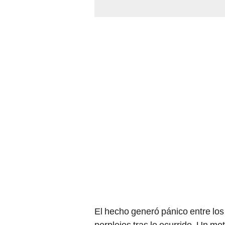
El hecho generó pánico entre los
perplejos tras lo ocurrido. Un mo