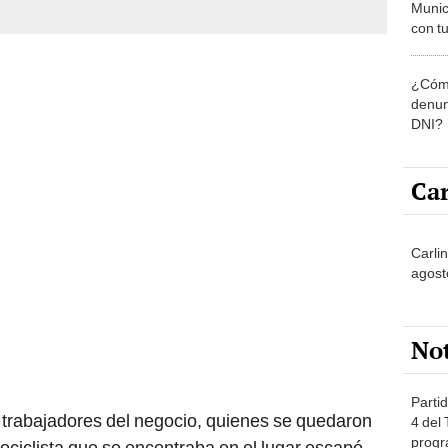
Munic
con tu
miemb
de oct
¿Cómo
la O
denun
DNI?
Car
Carli
agost
No
Partid
 trabajadores del negocio, quienes se quedaron
4 del
progr
tociclista que se encontraba en el lugar escapó