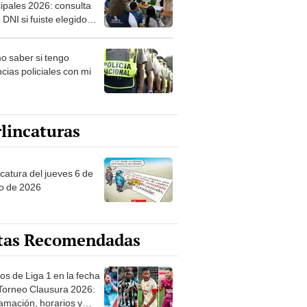
ipales 2026: consulta
 DNI si fuiste elegido
ro de mesa para este 4
ubre en el link oficial de
 saber si tengo
NPE
cias policiales con mi
lincaturas
ncatura del jueves 6 de
o de 2026
tas Recomendadas
os de Liga 1 en la fecha
 Torneo Clausura 2026:
amación, horarios y