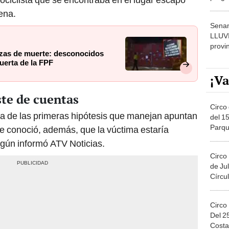
dónde
ena.
Senam
LLUV
provi
zas de muerte: desconocidos
puerta de la FPF
¡Va
ste de cuentas
Circo 
na de las primeras hipótesis que manejan apuntan
del 15
Parqu
Se conoció, además, que la vúctima estaría
Migue
según informó ATV Noticias.
Circo
de Jul
Círcul
Circo
Del 2
Costa