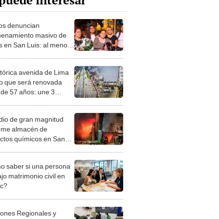
puede interesar
os denuncian
enamiento masivo de
os en San Luis: al menos
 animalitos han muerto
stórica avenida de Lima
o que será renovada
 de 57 años: une 3
tos y está valorizada en
illones
dio de gran magnitud
ume almacén de
ctos químicos en San
 5 personas evacuadas
fixia
 saber si una persona
jo matrimonio civil en
ec?
iones Regionales y