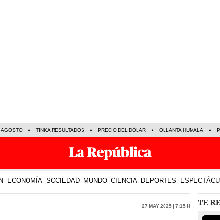
E AGOSTO
TINKA RESULTADOS
PRECIO DEL DÓLAR
OLLANTA HUMALA
P
N
ECONOMÍA
SOCIEDAD
MUNDO
CIENCIA
DEPORTES
ESPECTÁCU
TE R
27 May 2025 | 7:15 h