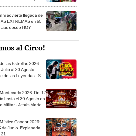
 ver
hi advierte llegada de
IAS EXTREMAS en 65
ncias desde HOY
mos al Circo!
de las Estrellas 2026:
 Julio al 30 Agosto.
e de las Leyendas - San
l
 Montecarlo 2026: Del 17
io hasta el 30 Agosto en
o Militar - Jesús María
 Místico Condor 2026:
5 de Junio. Explanada
 21