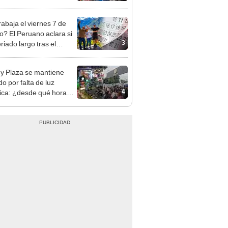
sco y Serenazgo
eró el dinero
rabaja el viernes 7 de
o? El Peruano aclara si
3
riado largo tras el
nso del 6 de agosto
y Plaza se mantiene
o por falta de luz
4
rica: ¿desde qué hora
á el centro comercial?