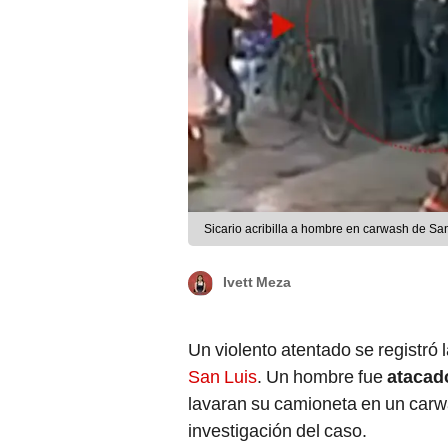
Sicario acribilla a hombre en carwash de Sa
Ivett Meza
Un violento atentado se registró l
San Luis
. Un hombre fue
atacad
lavaran su camioneta en un carw
investigación del caso.