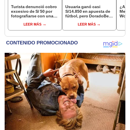
Turista denunció cobro
Usuaria ganó casi
¿A qu
excesivo de S/ 50 por
S/14.850 en apuesta de
Metro
fotografiarse con una
fútbol, pero DoradoBet
Wong
alpaca en Cusco y
se negó a pagar:
supe
LEER MÁS
LEER MÁS
Serenazgo recuperó el
Indecopi multó a la
este 
dinero
empresa con más de S/
19.000