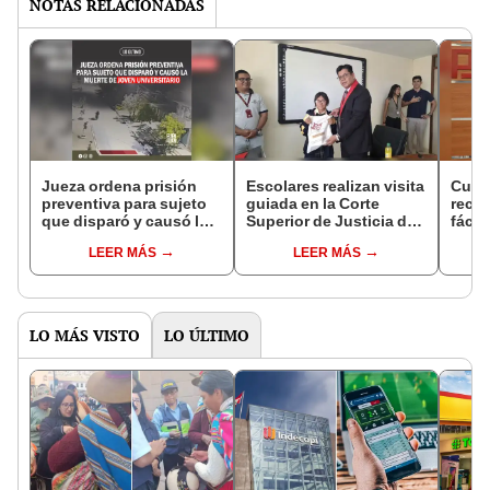
NOTAS RELACIONADAS
Jueza ordena prisión
Escolares realizan visita
Cura
preventiva para sujeto
guiada en la Corte
recib
que disparó y causó la
Superior de Justicia de
fácil
muerte de joven
Piura
LEER MÁS
LEER MÁS
universitario
LO MÁS VISTO
LO ÚLTIMO