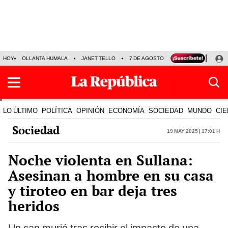
HOY
OLLANTA HUMALA
JANET TELLO
7 DE AGOSTO
TINKA RESULTADOS
LO ÚLTIMO
POLÍTICA
OPINIÓN
ECONOMÍA
SOCIEDAD
MUNDO
CIE
Sociedad
19 May 2025 | 17:01 h
Noche violenta en Sullana:
Asesinan a hombre en su casa
y tiroteo en bar deja tres
heridos